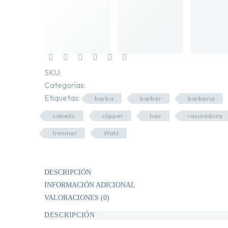
SKU:
4564HZ1-2-1-1
OUT OF STOCK
NEW
Categorías:
Máquinas y Trimmers
,
Shop
.
Etiquetas:
barba
barber
barberia
cabello
clipper
hair
rasuradora
trimmer
Wahl
Marca:
Wahl
DESCRIPCIÓN
INFORMACIÓN ADICIONAL
VALORACIONES (0)
DESCRIPCIÓN