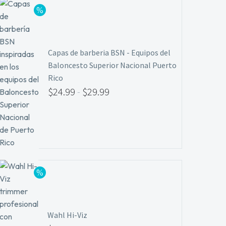
Capas de barberia BSN - Equipos del
Baloncesto Superior Nacional Puerto
Rico
$
24.99
-
$
29.99
Rango
de
precios:
desde
$24.99
hasta
$29.99
Wahl Hi-Viz