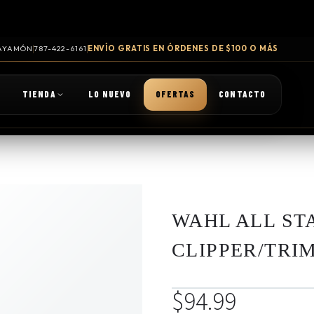
 BAYAMÓN
787-422-6161
ENVÍO GRATIS EN ÓRDENES DE $100 O MÁS
TIENDA
LO NUEVO
OFERTAS
CONTACTO
WAHL ALL ST
CLIPPER/TRI
$
94.99