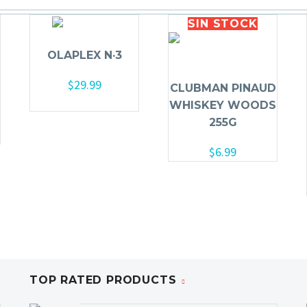
SIN
STOCK
OLAPLEX N·3
$
29.99
CLUBMAN PINAUD
Añadir al carrito
WHISKEY WOODS
255G
$
6.99
TOP RATED PRODUCTS