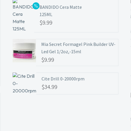
BANDIDO Cera Matte
125ML
El
$
9.99
precio
El
original
precio
Mia Secret Formagel Pink Builder UV-
era:
actual
Led Gel 1/2oz,-15ml
$11.99.
es:
$
9.99
$9.99.
Cite Drill 0-20000rpm
$
34.99