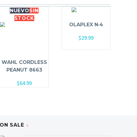
NUEVO
SIN
STOCK
OLAPLEX N·4
$
29.99
Añadir al carrito
WAHL CORDLESS
PEANUT 8663
$
64.99
ON SALE