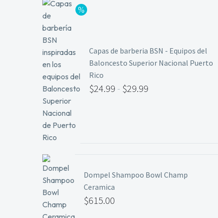
Capas de barberia BSN - Equipos del
Baloncesto Superior Nacional Puerto
Rico
$
24.99
-
$
29.99
Rango
de
precios:
desde
$24.99
Dompel Shampoo Bowl Champ
hasta
Ceramica
$29.99
$
615.00