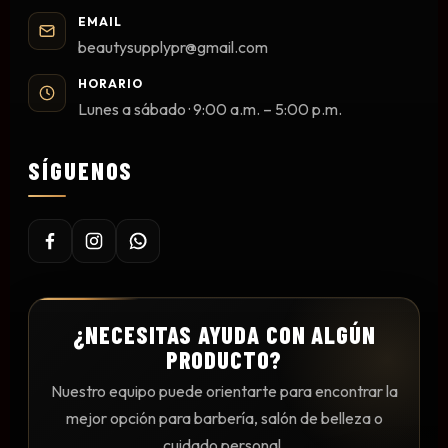
Mesas y Maletas
EMAIL
beautysupplypr@gmail.com
Herramientas y Accesorios
HORARIO
Lunes a sábado · 9:00 a.m. – 5:00 p.m.
Máquinas de Pedicura
SÍGUENOS
Removedor de Callos
Cremas y Scrubs
Otros
Equipos y Más
Lo Nuevo
Ofertas
¿NECESITAS AYUDA CON ALGÚN
PRODUCTO?
Nuestro equipo puede orientarte para encontrar la
mejor opción para barbería, salón de belleza o
cuidado personal.