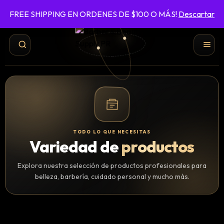
FREE SHIPPING EN ORDENES DE $100 O MÁS!
Descartar
787-422-6161
ENVÍO GRATIS EN ÓRDENES DE $100 O MÁS
TODO LO QUE NECESITAS
Variedad de
productos
Explora nuestra selección de productos profesionales para
belleza, barbería, cuidado personal y mucho más.
Shampoo y Conditioner
Productos de Styling
Hair Spray