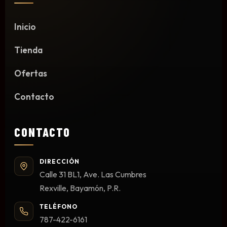
Limpieza y Desinfección
Peines, Cepillos y Capas
Inicio
Blowers
Tienda
Otros
Ofertas
Contacto
Nail Drills
Monómeros
CONTACTO
Acrílicos y Colecciones
Esmaltes y Gel Remover
DIRECCIÓN
Top, Base, Builder y Polygel
Calle 31 BL1, Ave. Las Cumbres
Pinceles
Rexville, Bayamón, P.R.
Lámparas de Secado
TELÉFONO
Nail Tips, Gel Tips y Pegas
787-422-6161
Primer y Antifungal