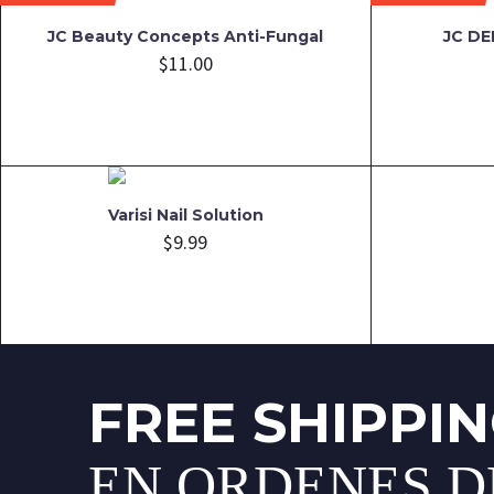
JC Beauty Concepts Anti-Fungal
JC DE
$
11.00
Varisi Nail Solution
$
9.99
FREE SHIPPI
EN ORDENES DE