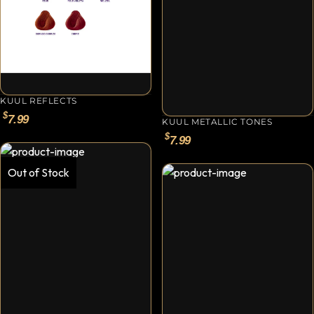
Ceras, Gels, Spray y Mousse
Limpieza y Desinfección
Peines, Cepillos y Capas
Blowers
KUUL REFLECTS
Otros
$
7.99
KUUL METALLIC TONES
$
7.99
Nail Drills
Out of Stock
Monómeros
Acrílicos y Colecciones
Esmaltes y Gel Remover
Top, Base, Builder y Polygel
Pinceles
Lámparas de Secado
Nail Tips, Gel Tips y Pegas