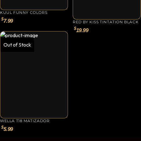
Primer y Antifungal
KUUL FUNNY COLORS
Mesas y Maletas
$
7.99
RED BY KISS TINTATION BLACK
Herramientas y Accesorios
$
19.99
Out of Stock
Máquinas de Pedicura
Removedor de Callos
Cremas y Scrubs
Otros
Equipos y Más
Lo Nuevo
Ofertas
WELLA T18 MATIZADOR
$
5.99