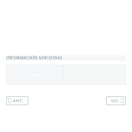
Ideal para cabellos naturales, teñidos o tratados
químicamente. No contiene amoníaco, peróxido ni
parabenos, lo que lo hace seguro para uso frecuente. Su
textura cremosa facilita la aplicación uniforme y el
resultado vibrante. Perfecto para quienes buscan renovar
su color sin dañar la fibra capilar.
INFORMACIÓN ADICIONAL
Peso
6.0 oz
ANT.
SIG.