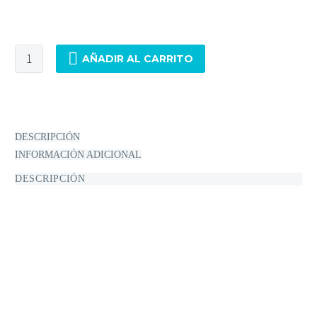
Hay existencias
AÑADIR AL CARRITO
DESCRIPCIÓN
INFORMACIÓN ADICIONAL
DESCRIPCIÓN
El Red By Kiss Tintation Semi-Permanent Hair Color –
Black es un tinte semipermanente formulado para ofrecer
un color negro profundo sin comprometer la salud del
cabello. Enriquecido con extracto de aloe vera, aceite de
argán, colágeno y keratina, esta fórmula acondicionadora
hidrata, fortalece y protege mientras aporta pigmentación
duradera.