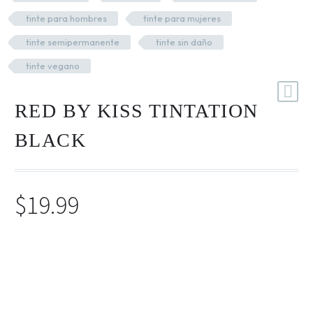
Mesas y Maletas
tinte para hombres
tinte para mujeres
Herramientas y Accesorios
tinte semipermanente
tinte sin daño
tinte vegano
Máquinas de Pedicura
RED BY KISS TINTATION
Removedor de Callos
BLACK
Cremas y Scrubs
Otros
Equipos y Más
$
19.99
Lo Nuevo
Ofertas
Color semipermanente negro intenso con fórmula
acondicionadora. Ideal para cabellos tratados, naturales o
teñidos. Sin amoníaco ni parabenos.