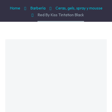
Mousse, Gels y Styling
Home
Barbería
Ceras, gels, spray y mousse
Protector de Calor
Red By Kiss Tintation Black
Fortalecimiento
Tratamientos
Tintes
Blowers, Planchas y Tenazas
Cepillos y Accesorios
Extensión de Cabello
Otros
Máquinas y Trimmers
Tijeras y Portanavajas
Barba, Aftershaves y Shaving
Ceras, Gels, Spray y Mousse