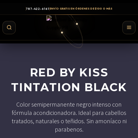
787-422-6161
ENVÍO GRATIS EN ÓRDENES DE $100 O MÁS
RED BY KISS
TINTATION BLACK
Color semipermanente negro intenso con
fórmula acondicionadora. Ideal para cabellos
Shampoo y Conditioner
tratados, naturales o teñidos. Sin amoníaco ni
Productos de Styling
parabenos.
Hair Spray