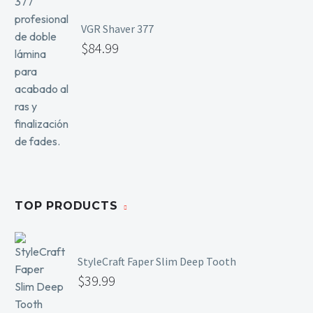
VGR Shaver 377
$
84.99
TOP PRODUCTS
StyleCraft Faper Slim Deep Tooth
$
39.99