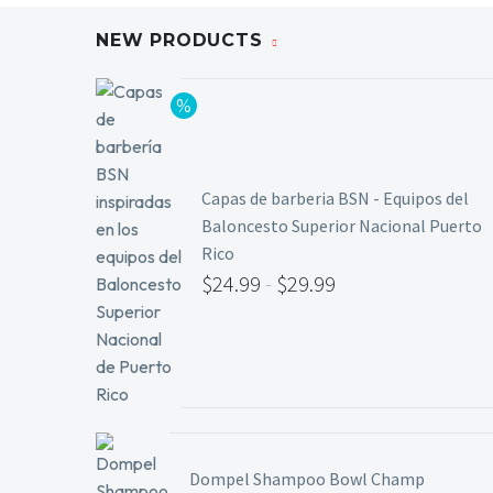
NEW PRODUCTS
Capas de barberia BSN - Equipos del
Baloncesto Superior Nacional Puerto
Rico
$
24.99
-
$
29.99
Rango
de
precios:
desde
$24.99
Dompel Shampoo Bowl Champ
hasta