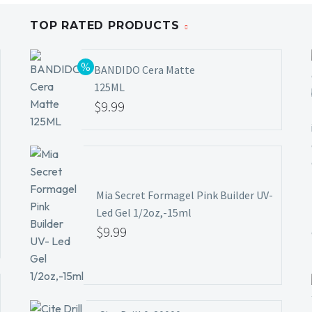
TOP RATED PRODUCTS
BANDIDO Cera Matte
125ML
El
$
9.99
precio
El
original
precio
era:
actual
$11.99.
es:
Mia Secret Formagel Pink Builder UV-
$9.99.
Led Gel 1/2oz,-15ml
$
9.99