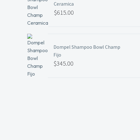
Ceramica
$29.99
$
615.00
Dompel Shampoo Bowl Champ
Fijo
$
345.00