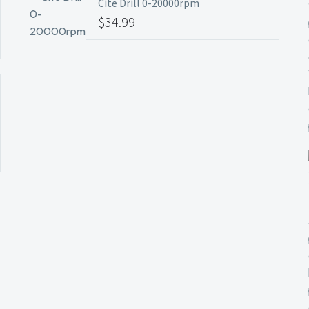
Cite Drill 0-20000rpm
$
34.99