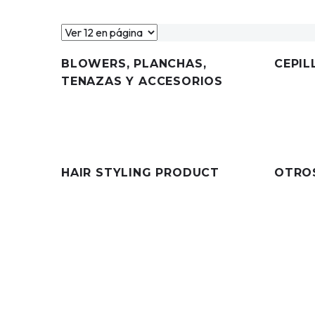
BLOWERS, PLANCHAS,
CEPIL
TENAZAS Y ACCESORIOS
4 items
7 items
HAIR STYLING PRODUCT
OTROS
51 items
18 items