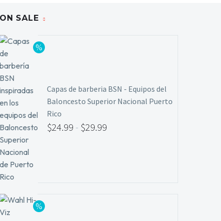
ON SALE
Capas de barberia BSN - Equipos del
Baloncesto Superior Nacional Puerto
Rico
$
24.99
-
$
29.99
Rango
de
precios:
desde
$24.99
hasta