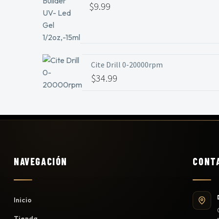
$
9.99
Cite Drill 0-20000rpm
$
34.99
NAVEGACIÓN
CONT
Inicio
Tienda