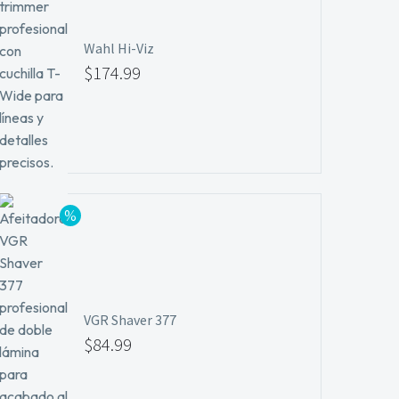
$29.99
Wahl Hi-Viz
El
$
174.99
precio
El
original
precio
era:
actual
$184.99.
es:
$174.99.
VGR Shaver 377
El
$
84.99
precio
El
original
precio