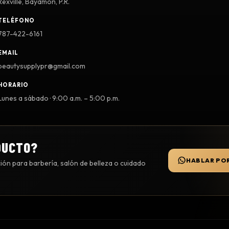
Rexville, Bayamón, P.R.
TELÉFONO
787-422-6161
EMAIL
beautysupplypr@gmail.com
HORARIO
Lunes a sábado · 9:00 a.m. – 5:00 p.m.
DUCTO?
HABLAR PO
ón para barbería, salón de belleza o cuidado