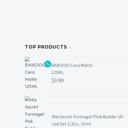
TOP PRODUCTS
BANDIDO Cera Matte
125ML
El
$
9.99
precio
El
original
precio
era:
actual
$11.99.
es:
Mia Secret Formagel Pink Builder UV-
$9.99.
Led Gel 1/2oz,-15ml