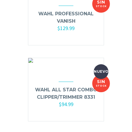
SIN
Mousse, Gels y Styling
STOCK
Protector de Calor
WAHL PROFESSIONAL
VANISH
Fortalecimiento
$
129.99
Tratamientos
Tintes
Blowers, Planchas y Tenazas
Cepillos y Accesorios
Extensión de Cabello
NUEVO
Otros
SIN
STOCK
WAHL ALL STAR COMBO
CLIPPER/TRIMMER 8331
Máquinas y Trimmers
$
94.99
Tijeras y Portanavajas
Barba, Aftershaves y Shaving
Ceras, Gels, Spray y Mousse