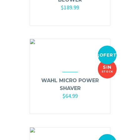
Mesas y Maletas
$
189.99
Herramientas y Accesorios
Añadir al carrito
Máquinas de Pedicura
Removedor de Callos
¡OFERTA!
Cremas y Scrubs
SIN
Otros
STOCK
WAHL MICRO POWER
Equipos y Más
SHAVER
Lo Nuevo
$
64.99
Ofertas