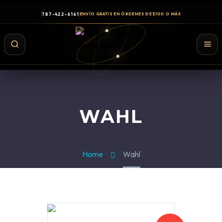
787-422-6161
ENVÍO GRATIS EN ÓRDENES DE $100 O MÁS
WAHL
Home
Wahl
Shampoo y Conditioner
Productos de Styling
Hair Spray