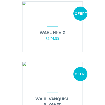
Limpieza y Desinfección
Peines, Cepillos y Capas
¡OFERTA!
Blowers
Otros
WAHL HI-VIZ
$
174.99
Añadir al carrito
Nail Drills
Monómeros
Acrílicos y Colecciones
Esmaltes y Gel Remover
¡OFERTA!
Top, Base, Builder y Polygel
Pinceles
Lámparas de Secado
Nail Tips, Gel Tips y Pegas
WAHL VANQUISH
Primer y Antifungal
BLOWER