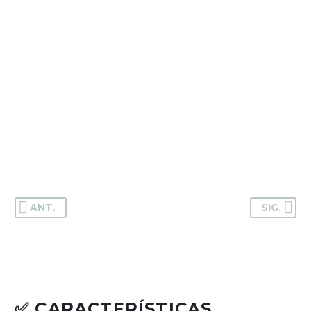
adaptarse a diferentes estilos y longitudes.
Ideal para barberías profesionales en
Puerto Rico, la Wahl Vapor Clipper combina
tradición y tecnología para que lleves tus
cortes al siguiente nivel con una herramienta
original, durable y respaldada por la calidad
Wahl.
ANT.
SIG.
✅ CARACTERÍSTICAS