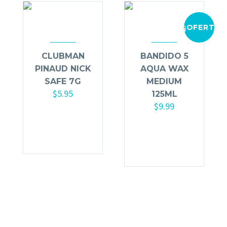
¡OFERTA!
CLUBMAN
BANDIDO 5
PINAUD NICK
AQUA WAX
SAFE 7G
MEDIUM
$
5.95
125ML
$
9.99
Añadir al
carrito
Añadir al
carrito