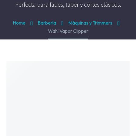
Perfecta para fades, taper y cortes clásicos.
Hair Spray
Mousse, Gels y Styling
Home
Barbería
Máquinas y Trimmers
Protector de Calor
Wahl Vapor Clipper
Fortalecimiento
Tratamientos
Tintes
Blowers, Planchas y Tenazas
Cepillos y Accesorios
Extensión de Cabello
Otros
Máquinas y Trimmers
Tijeras y Portanavajas
Barba, Aftershaves y Shaving