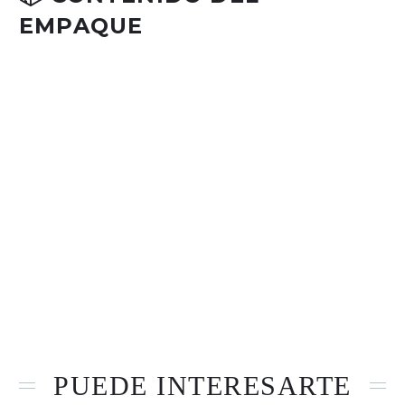
EMPAQUE
1 × Wahl Vapor Clipper
Juego de peines guía
Protector de cuchilla
Aceite lubricante y cepillo de limpieza
Manual de usuario
PUEDE INTERESARTE