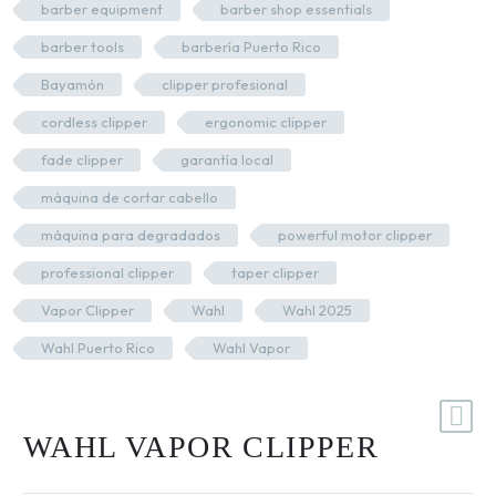
barber equipment
barber shop essentials
Primer y Antifungal
barber tools
barbería Puerto Rico
Mesas y Maletas
Bayamón
clipper profesional
Herramientas y Accesorios
cordless clipper
ergonomic clipper
fade clipper
garantía local
máquina de cortar cabello
Máquinas de Pedicura
máquina para degradados
powerful motor clipper
Removedor de Callos
Cremas y Scrubs
professional clipper
taper clipper
Otros
Vapor Clipper
Wahl
Wahl 2025
Equipos y Más
Wahl Puerto Rico
Wahl Vapor
Lo Nuevo
Marca:
Wahl
Ofertas
WAHL VAPOR CLIPPER