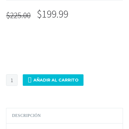
$
199.99
$
225.00
La
Wahl Vapor Clipper
es una máquina de corte profesional
diseñada para ofrecer potencia constante, cuchillas de
precisión y ergonomía. Perfecta para fades, taper y cortes
clásicos.
AÑADIR AL CARRITO
DESCRIPCIÓN