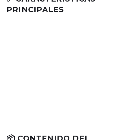
PRINCIPALES
Motor potente y silencioso para un corte uniforme.
Cuchillas de precisión para acabados profesionales.
Diseño ergonómico para reducir fatiga en uso prolongado.
Incluye peines guía resistentes.
Ideal para fades, taper y cortes clásicos.
Respaldo Wahl con garantía local.
📦 CONTENIDO DEL