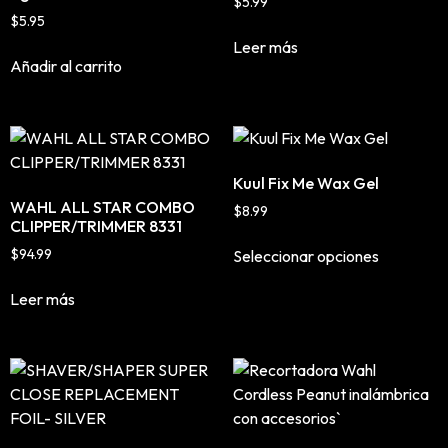
$
5.99
Mousse, Gels y Styling
$
5.95
Leer más
Protector de Calor
Añadir al carrito
Fortalecimiento
Tratamientos
Tintes
Blowers, Planchas y Tenazas
Kuul Fix Me Wax Gel
Cepillos y Accesorios
WAHL ALL STAR COMBO
$
8.99
Extensión de Cabello
CLIPPER/TRIMMER 8331
Otros
$
94.99
Seleccionar opciones
Leer más
Máquinas y Trimmers
Tijeras y Portanavajas
Barba, Aftershaves y Shaving
Ceras, Gels, Spray y Mousse