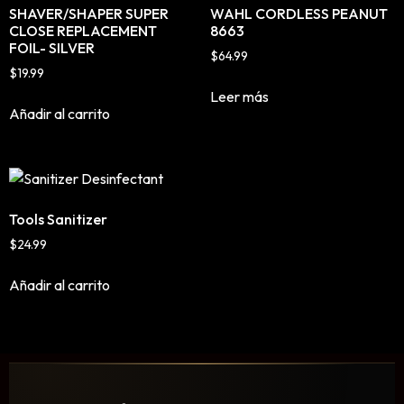
SHAVER/SHAPER SUPER
WAHL CORDLESS PEANUT
Limpieza y Desinfección
CLOSE REPLACEMENT
8663
Peines, Cepillos y Capas
FOIL- SILVER
$
64.99
Blowers
$
19.99
Otros
Leer más
Añadir al carrito
Nail Drills
Monómeros
Tools Sanitizer
Acrílicos y Colecciones
$
24.99
Esmaltes y Gel Remover
Añadir al carrito
Top, Base, Builder y Polygel
Pinceles
Lámparas de Secado
Nail Tips, Gel Tips y Pegas
Primer y Antifungal