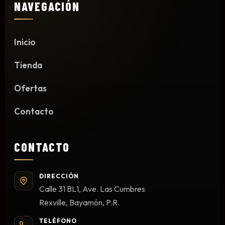
NAVEGACIÓN
Mesas y Maletas
Herramientas y Accesorios
Inicio
Tienda
Máquinas de Pedicura
Ofertas
Removedor de Callos
Cremas y Scrubs
Contacto
Otros
Equipos y Más
CONTACTO
Lo Nuevo
Ofertas
DIRECCIÓN
Calle 31 BL1, Ave. Las Cumbres
Rexville, Bayamón, P.R.
TELÉFONO