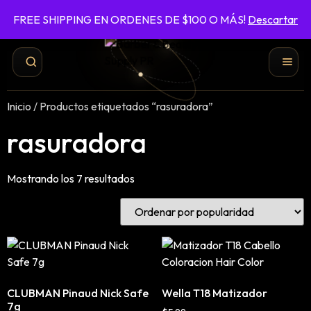
FREE SHIPPING EN ORDENES DE $100 O MÁS!
Descartar
787-422-6161
ENVÍO GRATIS EN ÓRDENES DE $100 O MÁS
Inicio
/ Productos etiquetados “rasuradora”
rasuradora
Mostrando los 7 resultados
Shampoo y Conditioner
Productos de Styling
CLUBMAN Pinaud Nick Safe
Wella T18 Matizador
Hair Spray
7g