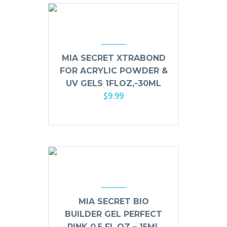
Limpieza y Desinfección
Peines, Cepillos y Capas
Blowers
Otros
MIA SECRET XTRABOND
FOR ACRYLIC POWDER &
UV GELS 1FLOZ,-30ML
$
9.99
Nail Drills
Añadir al carrito
Monómeros
Acrílicos y Colecciones
Esmaltes y Gel Remover
Top, Base, Builder y Polygel
Pinceles
Lámparas de Secado
MIA SECRET BIO
Nail Tips, Gel Tips y Pegas
BUILDER GEL PERFECT
Primer y Antifungal
PINK 0.5 FL.OZ – 15ML