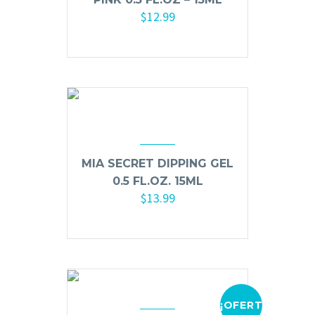
Mesas y Maletas
$
12.99
Herramientas y Accesorios
Añadir al carrito
Máquinas de Pedicura
Removedor de Callos
Cremas y Scrubs
Otros
MIA SECRET DIPPING GEL
0.5 FL.OZ. 15ML
Equipos y Más
$
13.99
Lo Nuevo
Añadir al carrito
Ofertas
¡OFERTA!