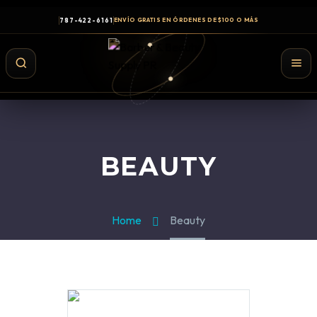
787-422-6161
ENVÍO GRATIS EN ÓRDENES DE $100 O MÁS
BEAUTY
Home
Beauty
Shampoo y Conditioner
Productos de Styling
Hair Spray