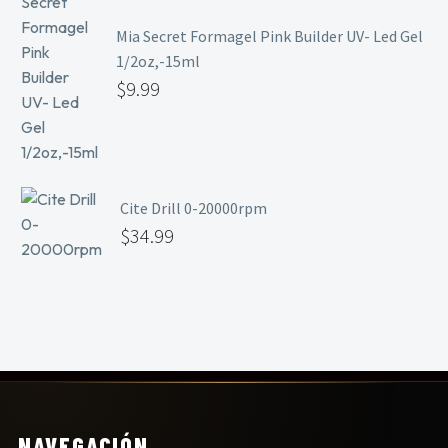
Mia Secret Formagel Pink Builder UV- Led Gel
1/2oz,-15ml
$
9.99
Cite Drill 0-20000rpm
$
34.99
NAVEGACIÓN