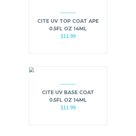
Mousse, Gels y Styling
Protector de Calor
CITE UV TOP COAT APE
Fortalecimiento
0.5FL OZ 14ML
Tratamientos
$
11.99
Tintes
Añadir al carrito
Blowers, Planchas y Tenazas
Cepillos y Accesorios
Extensión de Cabello
Otros
CITE UV BASE COAT
0.5FL OZ 14ML
Máquinas y Trimmers
$
11.99
Tijeras y Portanavajas
Añadir al carrito
Barba, Aftershaves y Shaving
Ceras, Gels, Spray y Mousse