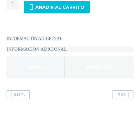
Mesas y Maletas
AÑADIR AL CARRITO
Herramientas y Accesorios
INFORMACIÓN ADICIONAL
Máquinas de Pedicura
INFORMACIÓN ADICIONAL
Removedor de Callos
Cremas y Scrubs
Tamaños
#8, #10, #12
Otros
Equipos y Más
Lo Nuevo
ANT.
SIG.
Ofertas