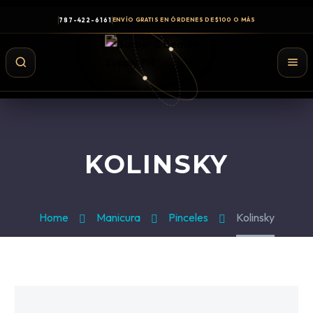
787-422-6161
ENVÍO GRATIS EN ÓRDENES DE $100 O MÁS
KOLINSKY
Home
Manicura
Pinceles
Kolinsky
Shampoo y Conditioner
Productos de Styling
Hair Spray