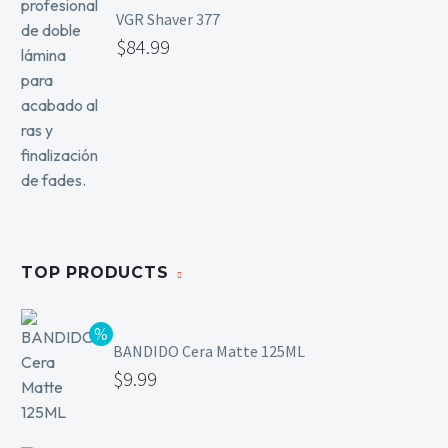
VGR Shaver 377
$
84.99
TOP PRODUCTS
BANDIDO Cera Matte 125ML
$
9.99