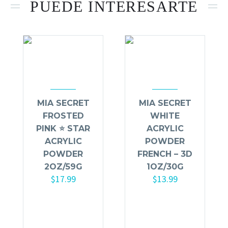
PUEDE INTERESARTE
MIA SECRET
MIA SECRET
FROSTED
WHITE
PINK ⭐️ STAR
ACRYLIC
ACRYLIC
POWDER
POWDER
FRENCH – 3D
2OZ/59G
1OZ/30G
$
17.99
$
13.99
Añadir al
Añadir al
carrito
carrito