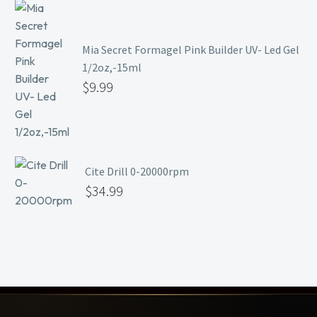
Mia Secret Formagel Pink Builder UV- Led Gel
1/2oz,-15ml
$
9.99
Cite Drill 0-20000rpm
$
34.99