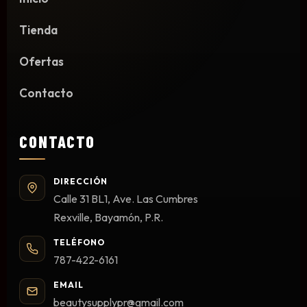
Mesas y Maletas
Tienda
Herramientas y Accesorios
Ofertas
Contacto
Máquinas de Pedicura
Removedor de Callos
CONTACTO
Cremas y Scrubs
Otros
DIRECCIÓN
Equipos y Más
Calle 31 BL1, Ave. Las Cumbres
Lo Nuevo
Rexville, Bayamón, P.R.
Ofertas
TELÉFONO
787-422-6161
EMAIL
beautysupplypr@gmail.com