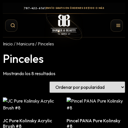
787-422-6161
ENVÍO GRATIS EN ÓRDENES DE $100 O MÁS
Inicio
/
Manicura
/ Pinceles
Pinceles
Mostrando los 8 resultados
Shampoo y Conditioner
Productos de Styling
JC Pure Kolinsky Acrylic
Pincel PANA Pure Kolinsky
Hair Spray
Brush #8
#8