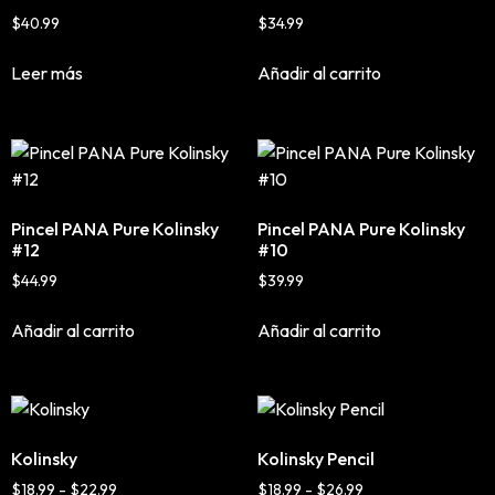
Mousse, Gels y Styling
$
40.99
$
34.99
Protector de Calor
Leer más
Añadir al carrito
Fortalecimiento
Tratamientos
Tintes
Blowers, Planchas y Tenazas
Cepillos y Accesorios
Pincel PANA Pure Kolinsky
Pincel PANA Pure Kolinsky
Extensión de Cabello
#12
#10
Otros
$
44.99
$
39.99
Añadir al carrito
Añadir al carrito
Máquinas y Trimmers
Tijeras y Portanavajas
Barba, Aftershaves y Shaving
Kolinsky
Kolinsky Pencil
Ceras, Gels, Spray y Mousse
$
18.99
-
$
22.99
$
18.99
-
$
26.99