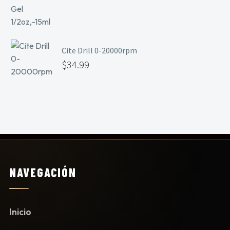
Cite Drill 0-20000rpm
$
34.99
NAVEGACIÓN
Inicio