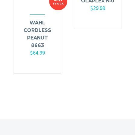
OLAPLEX N·0
STOCK
$
29.99
WAHL
CORDLESS
PEANUT
8663
$
64.99