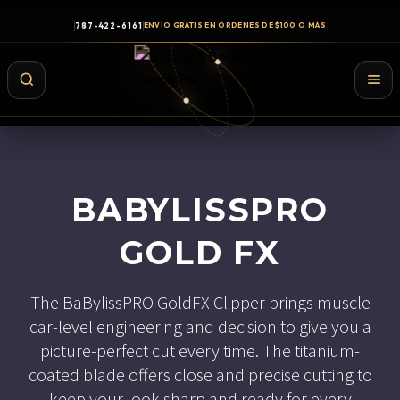
787-422-6161
ENVÍO GRATIS EN ÓRDENES DE $100 O MÁS
BABYLISSPRO
GOLD FX
The BaBylissPRO GoldFX Clipper brings muscle
car-level engineering and decision to give you a
Shampoo y Conditioner
picture-perfect cut every time. The titanium-
Productos de Styling
coated blade offers close and precise cutting to
Hair Spray
keep your look sharp and ready for every