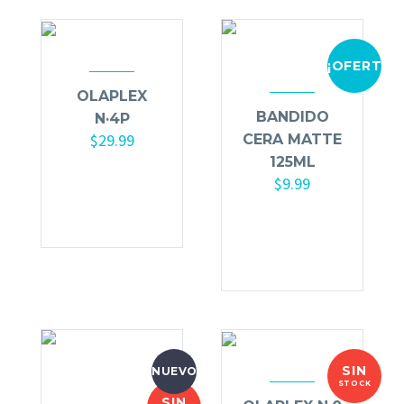
¡OFERTA!
OLAPLEX
BANDIDO
N·4P
$
29.99
CERA MATTE
125ML
Añadir al
$
9.99
carrito
Añadir al
carrito
SIN
NUEVO
STOCK
SIN