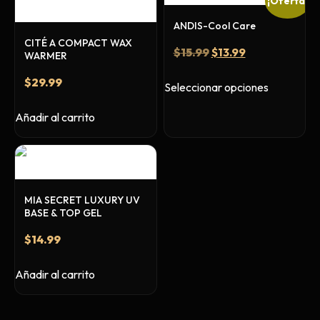
¡Oferta!
Primer y Antifungal
ANDIS-Cool Care
Mesas y Maletas
CITÉ A COMPACT WAX
Herramientas y Accesorios
$
15.99
$
13.99
WARMER
$
29.99
Seleccionar opciones
Añadir al carrito
Máquinas de Pedicura
Removedor de Callos
Cremas y Scrubs
Otros
MIA SECRET LUXURY UV
Equipos y Más
BASE & TOP GEL
Lo Nuevo
$
14.99
Ofertas
Añadir al carrito