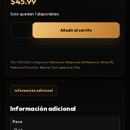
$
45.99
Hair Spray
Mousse, Gels y Styling
Solo quedan 1 disponibles
Protector de Calor
Fortalecimiento
Añadir al carrito
Tratamientos
Tintes
Blowers, Planchas y Tenazas
Cepillos y Accesorios
SKU:
3001022
Categorías:
Manicura
,
Máquinas de Pedicura
,
Otros (P)
,
Pedicura
Etiquetas:
Beauty
,
Foot
,
pedicura
,
Pies
Extensión de Cabello
Otros
Información adicional
Máquinas y Trimmers
Información adicional
Tijeras y Portanavajas
Peso
Barba, Aftershaves y Shaving
.14 oz