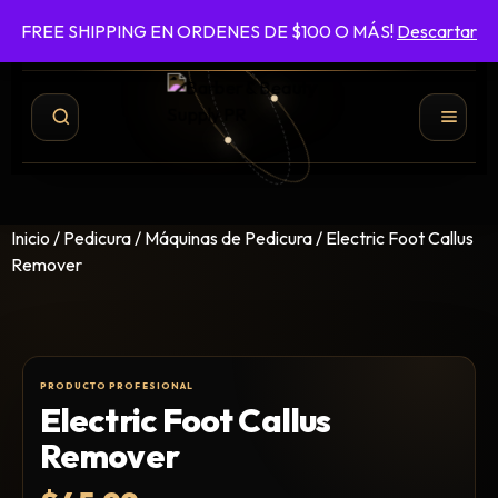
FREE SHIPPING EN ORDENES DE $100 O MÁS!
Descartar
787-422-6161
ENVÍO GRATIS EN ÓRDENES DE $100 O MÁS
Inicio
/
Pedicura
/
Máquinas de Pedicura
/ Electric Foot Callus
Remover
Electric Foot Callus
Shampoo y Conditioner
Remover
Productos de Styling