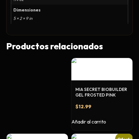
Ceras, Gels, Spray y Mousse
Dimensiones
Limpieza y Desinfección
5 × 2 × 9 in
Peines, Cepillos y Capas
Blowers
Otros
Productos relacionados
Nail Drills
Monómeros
Acrílicos y Colecciones
MIA SECRET BIOBUILDER
GEL FROSTED PINK
Esmaltes y Gel Remover
Top, Base, Builder y Polygel
$
12.99
Pinceles
Añadir al carrito
Lámparas de Secado
Nail Tips, Gel Tips y Pegas