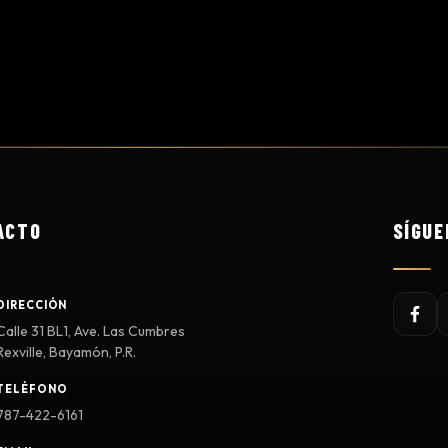
ACTO
SÍGUE
DIRECCIÓN
Calle 31 BL1, Ave. Las Cumbres
Rexville, Bayamón, P.R.
TELÉFONO
787-422-6161