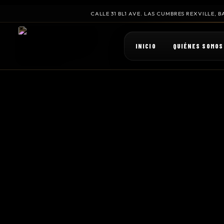
CALLE 31 BL1 AVE. LAS CUMBRES REXVILLE,
INICIO
QUIÉNES SOMOS
Show Filters
FILTER
CATEGORIES
Show All