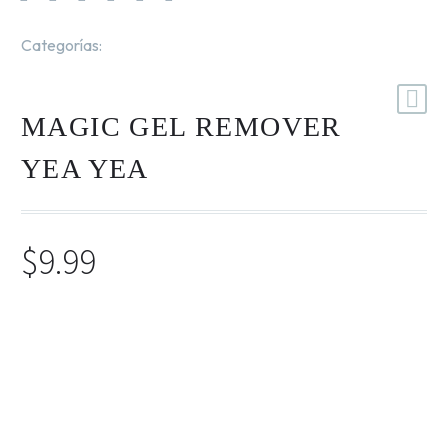
Categorías:
Esmalte y Gel Remover
,
Manicura
.
Marca:
Yea Yea
MAGIC GEL REMOVER
YEA YEA
$
9.99
Un nuevo removedor de uñas: un producto revolucionario
que puede eliminar fácilmente el esmalte de uñas en gel.
Simplemente añade el removedor mágico de esmalte de
uñas a tus uñas y espera a que el gel se quite para pulir, lo
que te ahorra la necesidad de pulir tus uñas y papel de