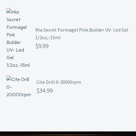
Mia Secret Formagel Pink Builder UV- Led Gel
1/2oz,-15ml
$
9.99
Cite Drill 0-20000rpm
$
34.99