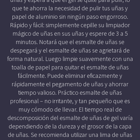
Mousse, Gels y Styling
que te ahorra la necesidad de pulir tus uñas y
Protector de Calor
papel de aluminio sin ningún paso engorroso.
Fortalecimiento
Rápido y fácil: simplemente cepille su limpiador
mágico de uñas en sus uñas y espere de 3 a 5
Tratamientos
minutos. Notará que el esmalte de uñas se
Tintes
despegará y el esmalte de uñas se agrietará de
Blowers, Planchas y Tenazas
forma natural. Luego limpie suavemente con una
Cepillos y Accesorios
toalla de papel para quitar el esmalte de uñas
Extensión de Cabello
fácilmente. Puede eliminar eficazmente y
Otros
rápidamente el pegamento de uñas y ahorrar
tiempo valioso. Práctico esmalte de uñas
profesional – no irritante, y tan pequeño que es
muy cómodo de llevar. El tiempo real de
Máquinas y Trimmers
descomposición del esmalte de uñas de gel varía
Tijeras y Portanavajas
dependiendo de la dureza y el grosor de la capa
Barba, Aftershaves y Shaving
de uñas. Se recomienda utilizar una lima de uñas
Ceras, Gels, Spray y Mousse