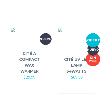
carrito
NUEVO
¡OFERTA!
NUEVO
CITÉ A
SIN
COMPACT
CITÉ UV LED
STOCK
WAX
LAMP
WARMER
54WATTS
$
29.99
$
69.99
Añadir al
carrito