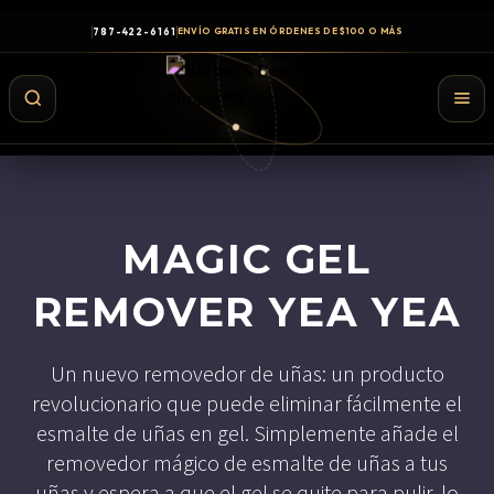
787-422-6161
ENVÍO GRATIS EN ÓRDENES DE $100 O MÁS
MAGIC GEL
REMOVER YEA YEA
Un nuevo removedor de uñas: un producto
revolucionario que puede eliminar fácilmente el
Shampoo y Conditioner
esmalte de uñas en gel. Simplemente añade el
Productos de Styling
removedor mágico de esmalte de uñas a tus
Hair Spray
uñas y espera a que el gel se quite para pulir, lo