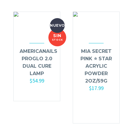
NUEVO
SIN
STOCK
AMERICANAILS
MIA SECRET
PROGLO 2.0
PINK ⭐️ STAR
DUAL CURE
ACRYLIC
LAMP
POWDER
$
54.99
2OZ/59G
$
17.99
Añadir al
carrito