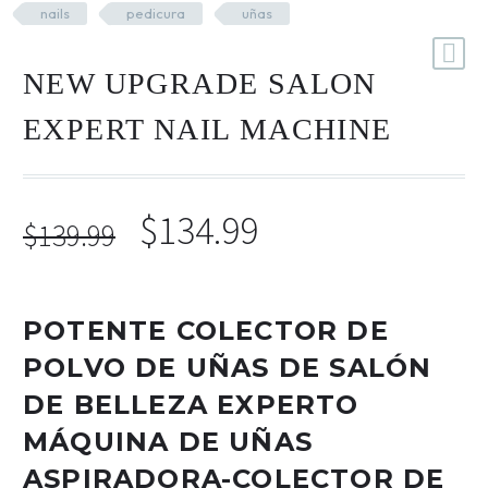
nails
pedicura
uñas
Mesas y Maletas
Herramientas y Accesorios
NEW UPGRADE SALON
EXPERT NAIL MACHINE
Máquinas de Pedicura
Removedor de Callos
$
134.99
Cremas y Scrubs
$
139.99
Otros
Equipos y Más
Lo Nuevo
POTENTE COLECTOR DE
Ofertas
POLVO DE UÑAS DE SALÓN
DE BELLEZA EXPERTO
MÁQUINA DE UÑAS
ASPIRADORA-COLECTOR DE