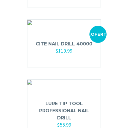
Primer y Antifungal
Mesas y Maletas
Herramientas y Accesorios
¡OFERTA!
CITE NAIL DRILL 40000
$
119.99
Máquinas de Pedicura
Añadir al carrito
Removedor de Callos
Cremas y Scrubs
Otros
Equipos y Más
Lo Nuevo
Ofertas
LURE TIP TOOL
PROFESSIONAL NAIL
DRILL
$
55.99