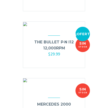
Añadir al carrito
¡OFERTA!
THE BULLET P·N I12
SIN
STOCK
12,000RPM
$
29.99
SIN
STOCK
MERCEDES 2000