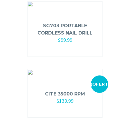
Hair Spray
Mousse, Gels y Styling
Protector de Calor
SG703 PORTABLE
CORDLESS NAIL DRILL
Fortalecimiento
$
99.99
Tratamientos
Añadir al carrito
Tintes
Blowers, Planchas y Tenazas
Cepillos y Accesorios
Extensión de Cabello
¡OFERTA!
Otros
CITE 35000 RPM
$
139.99
Añadir al carrito
Máquinas y Trimmers
Tijeras y Portanavajas
Barba, Aftershaves y Shaving