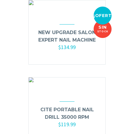
Ceras, Gels, Spray y Mousse
¡OFERTA!
Limpieza y Desinfección
Peines, Cepillos y Capas
SIN
NEW UPGRADE SALON
STOCK
Blowers
EXPERT NAIL MACHINE
Otros
$
134.99
Nail Drills
Monómeros
Acrílicos y Colecciones
Esmaltes y Gel Remover
Top, Base, Builder y Polygel
CITE PORTABLE NAIL
Pinceles
DRILL 35000 RPM
$
119.99
Lámparas de Secado
Añadir al carrito
Nail Tips, Gel Tips y Pegas