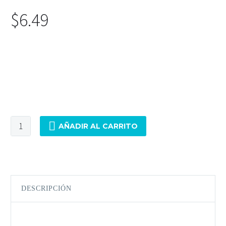
$
6.49
Base doble de larga duración para uñas. Mejora adherencia
y resistencia. Compatible con gel y acrílico.
Solo quedan 2 disponibles
AÑADIR AL CARRITO
DESCRIPCIÓN