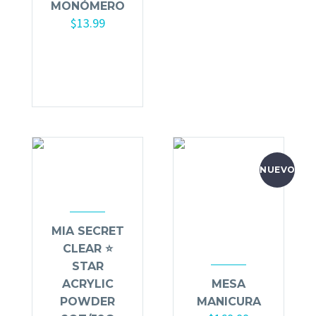
MONÓMERO
$
13.99
Añadir al
carrito
NUEVO
MIA SECRET
CLEAR ⭐️
STAR
ACRYLIC
MESA
POWDER
MANICURA