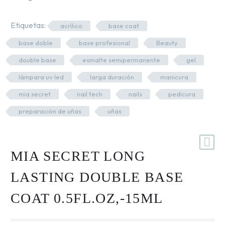
Gel, Polygels
.
Primer y Antifungal
Etiquetas:
acrílico
base coat
Mesas y Maletas
Herramientas y Accesorios
base doble
base profesional
Beauty
double base
esmalte semipermanente
gel
lámpara uv led
larga duración
manicura
Máquinas de Pedicura
mia secret
nail tech
nails
pedicura
Removedor de Callos
preparación de uñas
uñas
Cremas y Scrubs
Marca:
MIA SECRET
Otros
Equipos y Más
MIA SECRET LONG
Lo Nuevo
LASTING DOUBLE BASE
Ofertas
COAT 0.5FL.OZ,-15ML