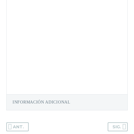
final. Además, es compatible con lámparas
UV y LED, ofreciendo un curado rápido y
eficiente.
Libre de MMA (metil metacrilato), esta base
protege la salud de la uña natural y es
segura para uso profesional o personal. Su
versatilidad la convierte en una opción
confiable para quienes buscan resultados
duraderos, resistentes y con apariencia
impecable desde la primera capa.
INFORMACIÓN ADICIONAL
ANT.
SIG.