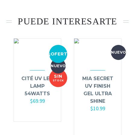
PUEDE INTERESARTE
NUEVO
¡OFERTA!
NUEVO
SIN
CITÉ UV LED
MIA SECRET
STOCK
LAMP
UV FINISH
54WATTS
GEL ULTRA
$
69.99
SHINE
$
10.99
Añadir al
carrito