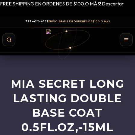
FREE SHIPPING EN ORDENES DE $100 O MÁS!
Descartar
787-422-6161
ENVÍO GRATIS EN ÓRDENES DE $100 O MÁS
MIA SECRET LONG
LASTING DOUBLE
BASE COAT
0.5FL.OZ,-15ML
Shampoo y Conditioner
Productos de Styling