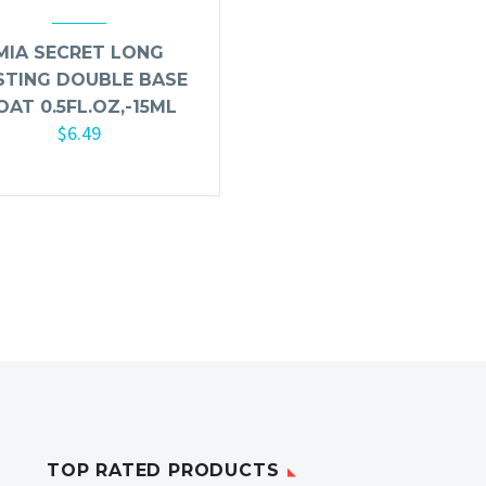
MIA SECRET LONG
STING DOUBLE BASE
OAT 0.5FL.OZ,-15ML
$
6.49
Añadir al carrito
TOP RATED PRODUCTS