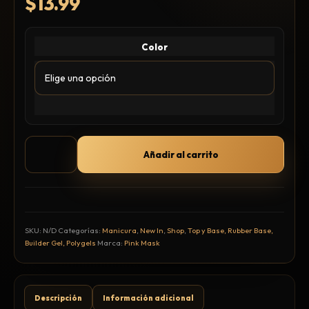
$
13.99
Hair Spray
Mousse, Gels y Styling
Protector de Calor
Color
Fortalecimiento
Tratamientos
Tintes
Blowers, Planchas y Tenazas
Cepillos y Accesorios
Añadir al carrito
Extensión de Cabello
Otros
SKU:
N/D
Categorías:
Manicura
,
New In
,
Shop
,
Top y Base, Rubber Base,
Builder Gel, Polygels
Marca:
Pink Mask
Máquinas y Trimmers
Tijeras y Portanavajas
Barba, Aftershaves y Shaving
Descripción
Información adicional