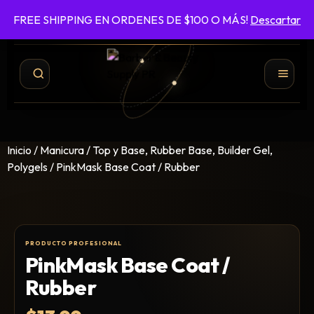
FREE SHIPPING EN ORDENES DE $100 O MÁS!
Descartar
787-422-6161
ENVÍO GRATIS EN ÓRDENES DE $100 O MÁS
Inicio
/
Manicura
/
Top y Base, Rubber Base, Builder Gel,
Polygels
/ PinkMask Base Coat / Rubber
PinkMask Base Coat /
Shampoo y Conditioner
Rubber
Productos de Styling