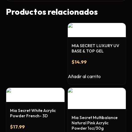
Primer y Antifungal
Productos relacionados
Mesas y Maletas
Herramientas y Accesorios
MIA SECRET LUXURY UV
Máquinas de Pedicura
BASE & TOP GEL
Removedor de Callos
$
14.99
Cremas y Scrubs
Otros
Añadir al carrito
Equipos y Más
Lo Nuevo
Ofertas
Mia Secret White Acrylic
Powder French- 3D
Mia Secret Multibalance
Natural Pink Acrylic
$
17.99
Powder 1oz/30g