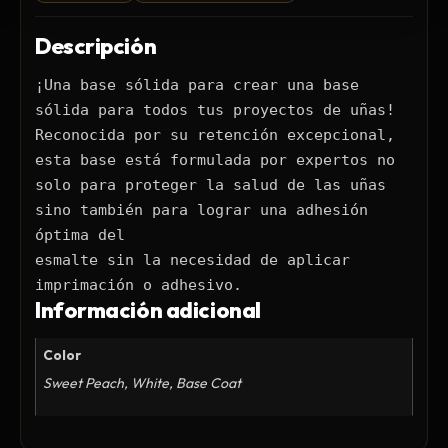
Ceras, Gels, Spray y Mousse
Limpieza y Desinfección
Descripción
Peines, Cepillos y Capas
¡Una base sólida para crear una base 
Blowers
sólida para todos tus proyectos de uñas! 

Otros
Reconocida por su retención excepcional, 
esta base está formulada por expertos no 

solo para proteger la salud de las uñas 
sino también para lograr una adhesión 
Nail Drills
óptima del 

Monómeros
esmalte sin la necesidad de aplicar 
Acrílicos y Colecciones
imprimación o adhesivo.
Información adicional
Esmaltes y Gel Remover
Top, Base, Builder y Polygel
Color
Pinceles
Sweet Peach, White, Base Coat
Lámparas de Secado
Nail Tips, Gel Tips y Pegas