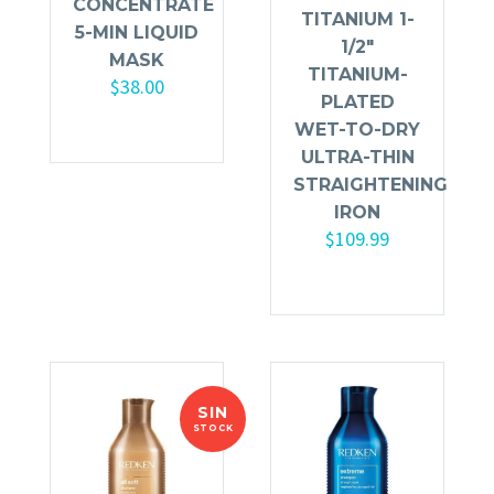
CONCENTRATE
TITANIUM 1-
5-MIN LIQUID
1/2″
MASK
TITANIUM-
$
38.00
PLATED
WET-TO-DRY
ULTRA-THIN
STRAIGHTENING
IRON
$
109.99
SIN
STOCK