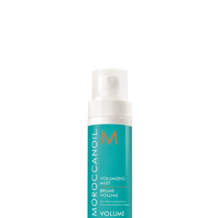
Hair Spray
Mousse, Gels y Styling
Protector de Calor
Fortalecimiento
Tratamientos
Tintes
Blowers, Planchas y Tenazas
Cepillos y Accesorios
Extensión de Cabello
Otros
Máquinas y Trimmers
Tijeras y Portanavajas
Barba, Aftershaves y Shaving