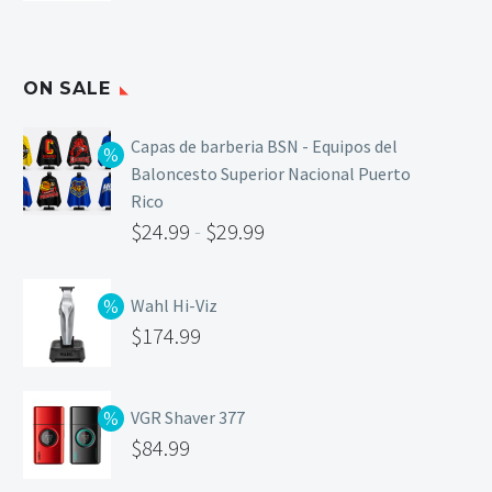
ON SALE
Capas de barberia BSN - Equipos del
Baloncesto Superior Nacional Puerto
Rico
$
24.99
-
$
29.99
Wahl Hi-Viz
$
174.99
VGR Shaver 377
$
84.99