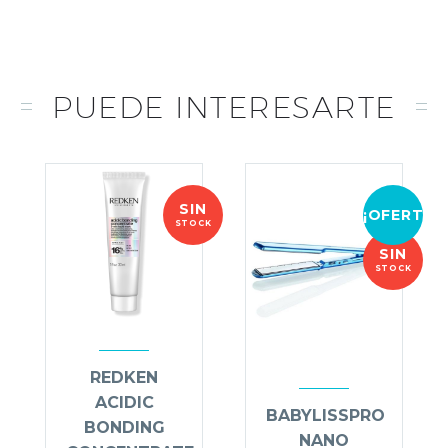
Esta bruma voluminizadora es perfecta para 
vitalidad a su cabello mientras lo fortale
PUEDE INTERESARTE
SIN
¡OFERTA!
STOCK
SIN
STOCK
REDKEN
ACIDIC
BABYLISSPRO
BONDING
NANO