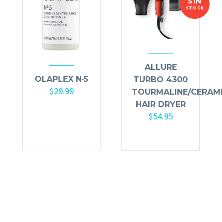
SIN
STOCK
ALLURE
OLAPLEX N·5
TURBO 4300
$
29.99
TOURMALINE/CERAMI
HAIR DRYER
Añadir al
$
54.95
carrito