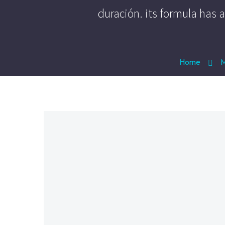
duración. its formula has a
Home
M