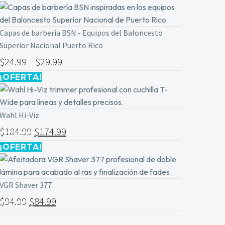
Capas de barberia BSN - Equipos del Baloncesto
Superior Nacional Puerto Rico
-
$
24.99
$
29.99
¡OFERTA!
Wahl Hi-Viz
$
184.99
$
174.99
¡OFERTA!
VGR Shaver 377
$
94.99
$
84.99