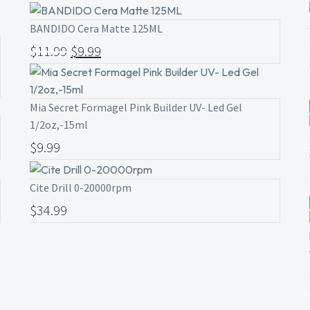
BANDIDO Cera Matte 125ML
$
11.99
$
9.99
Mia Secret Formagel Pink Builder UV- Led Gel
1/2oz,-15ml
$
9.99
Cite Drill 0-20000rpm
$
34.99