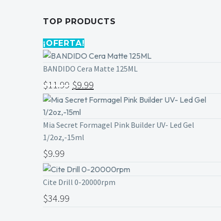
TOP PRODUCTS
¡OFERTA!
BANDIDO Cera Matte 125ML
$
11.99
$
9.99
Mia Secret Formagel Pink Builder UV- Led Gel
1/2oz,-15ml
$
9.99
Cite Drill 0-20000rpm
$
34.99