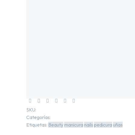
SKU:
4234210271
Categorías:
Acrílicos y Colecciones
,
Manicura
.
Etiquetas:
Beauty
manicura
nails
pedicura
uñas
Marca:
MIA SECRET