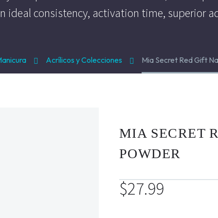
n ideal consistency, activation time, superior a
anicura
Acrílicos y Colecciones
Mia Secret Red Gift Na
MIA SECRET R
POWDER
$
27.99