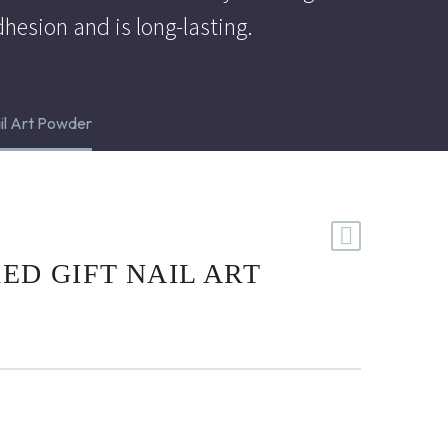
dhesion and is long-lasting.
il Art Powder
ED GIFT NAIL ART