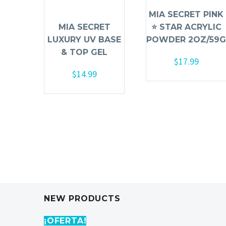
MIA SECRET PINK
MIA SECRET
⭐️ STAR ACRYLIC
LUXURY UV BASE
POWDER 2OZ/59G
& TOP GEL
$
17.99
$
14.99
Añadir al carrito
Añadir al carrito
NEW PRODUCTS
¡OFERTA!