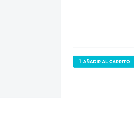
Desarrollados con una consist
provee excelente adhesión y u
consistency, activation time, 
Solo quedan 1 disponibles
AÑADIR AL CARRITO