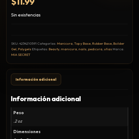
$
11.99
Hair Spray
Mousse, Gels y Styling
Sin existencias
Protector de Calor
Fortalecimiento
Tratamientos
SKU:
4234210591
Categorías:
Manicura
,
Top y Base, Rubber Base, Builder
Tintes
Gel, Polygels
Etiquetas:
Beauty
,
manicura
,
nails
,
pedicura
,
uñas
Marca:
MIA SECRET
Blowers, Planchas y Tenazas
Cepillos y Accesorios
Extensión de Cabello
Información adicional
Otros
Información adicional
Peso
Máquinas y Trimmers
.2 oz
Tijeras y Portanavajas
Dimensiones
Barba, Aftershaves y Shaving