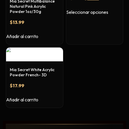
Mia Secret Multibalance
Primer y Antifungal
Natural Pink Acrylic
Mesas y Maletas
Powder 1oz/30g
Seleccionar opciones
Herramientas y Accesorios
$
13.99
Añadir al carrito
Máquinas de Pedicura
Removedor de Callos
Cremas y Scrubs
Mia Secret White Acrylic
Otros
Powder French- 3D
Equipos y Más
$
17.99
Lo Nuevo
Ofertas
Añadir al carrito