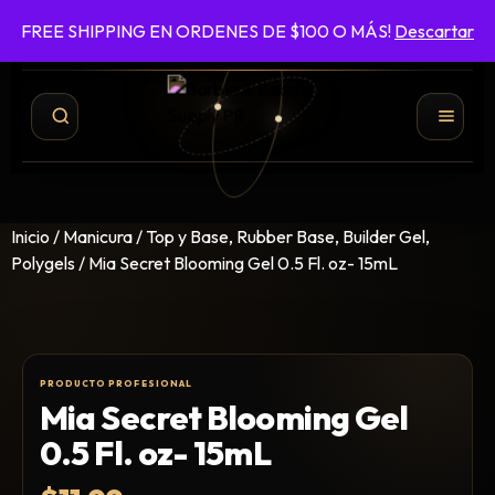
FREE SHIPPING EN ORDENES DE $100 O MÁS!
Descartar
787-422-6161
ENVÍO GRATIS EN ÓRDENES DE $100 O MÁS
Inicio
/
Manicura
/
Top y Base, Rubber Base, Builder Gel,
Polygels
/ Mia Secret Blooming Gel 0.5 Fl. oz- 15mL
Mia Secret Blooming Gel
Shampoo y Conditioner
0.5 Fl. oz- 15mL
Productos de Styling