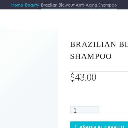
Home
Beauty
Brazilian Blowout Anti-Aging Shampoo
BRAZILIAN B
SHAMPOO
$
43.00
Solo quedan 2 disponibles
AÑADIR AL CARRITO