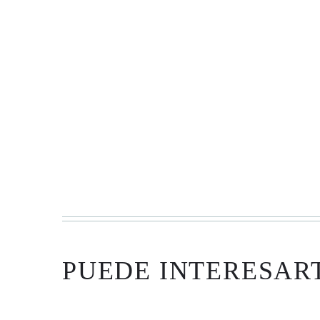
El champú antienvejecimiento corrige 
previene instantáneamente los signos
restaurando la apariencia y la sensa
Un innovador sistema purificador sin
enriquecido con activos clínicamente
elimina los residuos opacos mientras
devolviendo el cabello a un estado j
Esta lujosa fórmula optimiza la vita
dejando el cabello limpio, suave y c
Con el uso continuado, los signos de
se neutraliza la humedad y se mejora
Garantiza la longevidad del Servicio
PUEDE INTERESAR