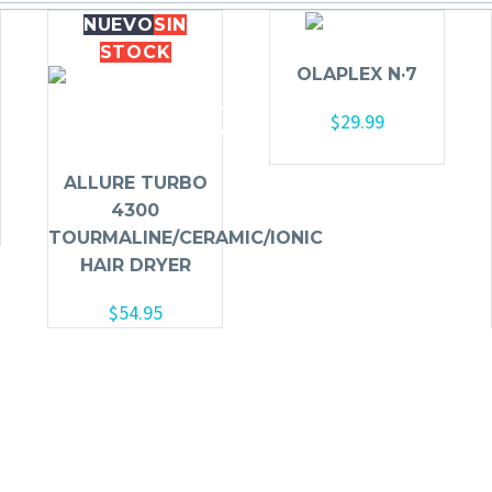
NUEVO
SIN
STOCK
OLAPLEX N·7
$
29.99
Añadir al carrito
ALLURE TURBO
4300
TOURMALINE/CERAMIC/IONIC
HAIR DRYER
$
54.95