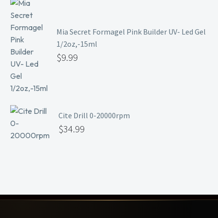
Mia Secret Formagel Pink Builder UV- Led Gel
1/2oz,-15ml
$
9.99
Cite Drill 0-20000rpm
$
34.99