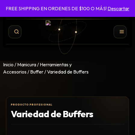
FREE SHIPPING EN ORDENES DE $100 O MÁS!
Descartar
787-422-6161
ENVÍO GRATIS EN ÓRDENES DE $100 O MÁS
Inicio
/
Manicura
/
Herramientas y
Accesorios
/
Buffer
/ Variedad de Buffers
Variedad de Buffers
Shampoo y Conditioner
Productos de Styling