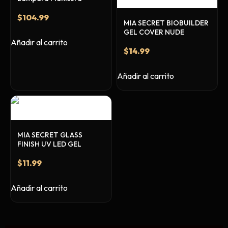
Ceras, Gels, Spray y Mousse
$
104.99
Limpieza y Desinfección
MIA SECRET BIOBUILDER
GEL COVER NUDE
Peines, Cepillos y Capas
Añadir al carrito
Blowers
$
14.99
Otros
Añadir al carrito
Nail Drills
Monómeros
MIA SECRET GLASS
Acrílicos y Colecciones
FINISH UV LED GEL
Esmaltes y Gel Remover
$
11.99
Top, Base, Builder y Polygel
Añadir al carrito
Pinceles
Lámparas de Secado
Nail Tips, Gel Tips y Pegas