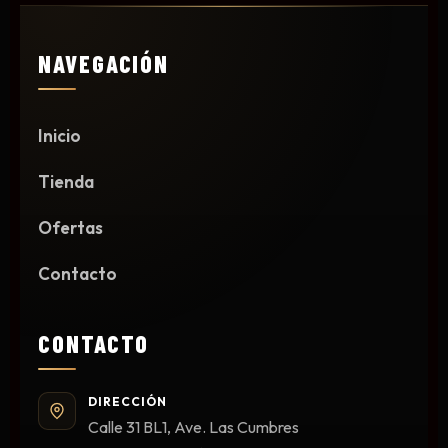
Primer y Antifungal
Mesas y Maletas
NAVEGACIÓN
Herramientas y Accesorios
Inicio
Máquinas de Pedicura
Tienda
Removedor de Callos
Cremas y Scrubs
Ofertas
Otros
Contacto
Equipos y Más
Lo Nuevo
CONTACTO
Ofertas
DIRECCIÓN
Calle 31 BL1, Ave. Las Cumbres