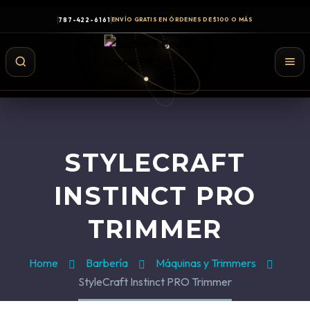
787-422-6161
ENVÍO GRATIS EN ÓRDENES DE $100 O MÁS
STYLECRAFT
INSTINCT PRO
TRIMMER
Shampoo y Conditioner
Home
Barbería
Máquinas y Trimmers
Productos de Styling
StyleCraft Instinct PRO Trimmer
Hair Spray