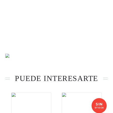
• Diseñado y diseñado en EE. UU.
• Incluye: recortadora, hoja fija ancha de diamante negro
de carbono x-pro, cortador de dientes profundos de
carbono de diamante negro «el único», herramienta de
ajuste de la cubierta de la hoja de espacio cero, cable
Micro-USB, soporte y cable de carga, kit de
limpieza/mantenimiento y destornillado.
PUEDE INTERESARTE
SIN
STOCK