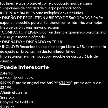
fácilmente a cero para el corte y acabado más cercanos
Mesas y Maletas
• 3 opciones de carcasa de cuerpo personalizado
Herramientas y Accesorios
INTERCAMBIABLES para múltiples looks incluidas
• DISEÑO DE ESCELETON ABIERTO DE 360 GRADOS PARA
exponer la cuchilla para un funcionamiento más frío, una mejor
línea de visión y una mayor precisión
• COMPACTO Y LIGERO con un diseño ergonómico para facilitar
Máquinas de Pedicura
su uso y un manejo cómodo
Removedor de Callos
• DISEÑADO Y DISEÑADO en EE. UU.
• INCLUYE: Recortador, cable de carga Micro-USB, herramienta
Cremas y Scrubs
de ajuste sin brecha, mini destornillador, kit de
Otros
limpieza/mantenimiento, soporte/cable de carga y 3 kits de
cuerpo
Equipos y Más
Puede interesarte
Lo Nuevo
¡Oferta!
Ofertas
Kemei Clipper 2296
$
49.99
El precio original era: $49.99.
$
34.99
El precio actual es:
$34.99.
Añadir al carrito
Sin
stock
BabylissPro Gold FX
$
209.99