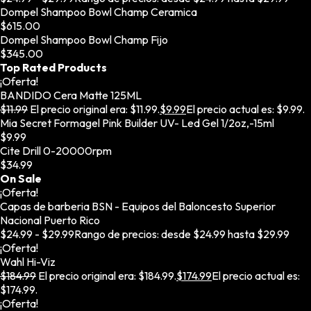
Dompel Shampoo Bowl Champ Ceramica
$
615.00
Dompel Shampoo Bowl Champ Fijo
$
345.00
Top Rated Products
¡Oferta!
BANDIDO Cera Matte 125ML
$
11.99
El precio original era: $11.99.
$
9.99
El precio actual es: $9.99.
Mia Secret Formagel Pink Builder UV- Led Gel 1/2oz,-15ml
$
9.99
Cite Drill 0-20000rpm
$
34.99
On Sale
¡Oferta!
Capas de barberia BSN - Equipos del Baloncesto Superior
Nacional Puerto Rico
$
24.99
-
$
29.99
Rango de precios: desde $24.99 hasta $29.99
¡Oferta!
Wahl Hi-Viz
$
184.99
El precio original era: $184.99.
$
174.99
El precio actual es:
$174.99.
¡Oferta!