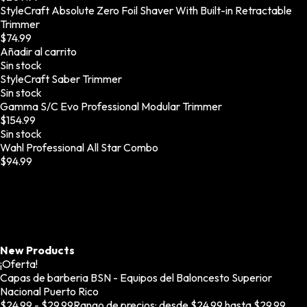
StyleCraft Absolute Zero Foil Shaver With Built-in Retractable
Trimmer
$
74.99
Añadir al carrito
Sin
stock
StyleCraft Saber Trimmer
Sin
stock
Gamma S/C Evo Professional Modular Trimmer
$
154.99
Sin
stock
Wahl Professional All Star Combo
$
94.99
New Products
¡Oferta!
Capas de barberia BSN - Equipos del Baloncesto Superior
Nacional Puerto Rico
$
24.99
-
$
29.99
Rango de precios: desde $24.99 hasta $29.99