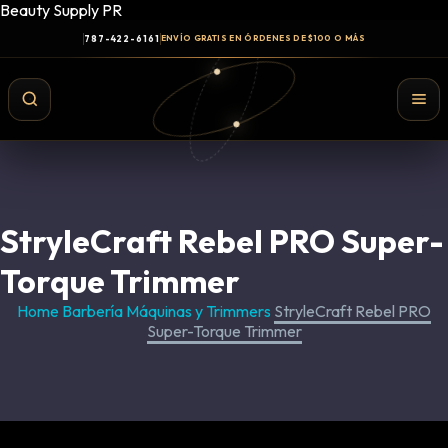
Beauty Supply PR
787-422-6161
ENVÍO GRATIS EN ÓRDENES DE $100 O MÁS
StryleCraft Rebel PRO Super-
Torque Trimmer
Home
Barbería
Máquinas y Trimmers
StryleCraft Rebel PRO
Super-Torque Trimmer
Shampoo y Conditioner
Productos de Styling
Hair Spray