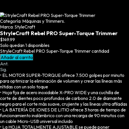
Limpieza y Desinfección
Peines, Cepillos y Capas
Categoría:
Máquinas y Trimmers
.
Blowers
Marca:
StyleCraft
Otros
StryleCraft Rebel PRO Super-Torque Trimmer
$
149.99
Solo quedan 1 disponibles
StryleCraft Rebel PRO Super-Torque Trimmer cantidad
Añadir al carrito
Nail Drills
Ant.
Monómeros
Sig.
• EL MOTOR SUPER-TORQUE ofrece 7.500 golpes por minuto
Acrílicos y Colecciones
para optimizar la eliminación de volumen y crear las líneas más
Esmaltes y Gel Remover
nítidas con un solo toque
Top, Base, Builder y Polygel
• Hoja fija de acero inoxidable X-PRO WIDE y una cuchilla de
corte de dientes poco profundos de carbono 2.0 de diamante
Pinceles
negro para el corte más suave, crujiente y las líneas ultra afiladas
Lámparas de Secado
• LA BATERÍA DE IONES DE LITIO ofrece 3 horas de tiempo de
funcionamiento inalámbrico con una recarga de 90 minutos con
Nail Tips, Gel Tips y Pegas
un cable Micro-USB universal incluido
Primer y Antifungal
• La HOJA TOTALMENTE AJUSTABLE se puede poner