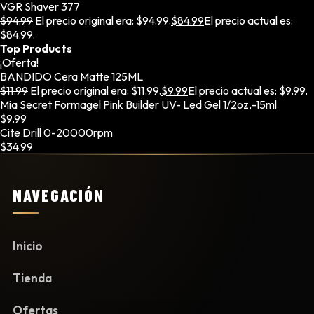
VGR Shaver 377
$
94.99
El precio original era: $94.99.
$
84.99
El precio actual es:
$84.99.
Top Products
¡Oferta!
BANDIDO Cera Matte 125ML
$
11.99
El precio original era: $11.99.
$
9.99
El precio actual es: $9.99.
Mia Secret Formagel Pink Builder UV- Led Gel 1/2oz,-15ml
$
9.99
Cite Drill 0-20000rpm
$
34.99
NAVEGACIÓN
Inicio
Tienda
Ofertas