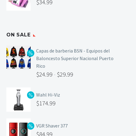
$
34.99
ON SALE
Capas de barberia BSN - Equipos del
Baloncesto Superior Nacional Puerto
Rico
$
24.99
-
$
29.99
Wahl Hi-Viz
$
174.99
VGR Shaver 377
$
84.99