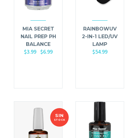
MIA SECRET
RAINBOWUV
NAIL PREP PH
2-IN-1 LED/UV
BALANCE
LAMP
$
3.99
$
6.99
$
54.99
-
Seleccionar
Añadir al
opciones
carrito
SIN
STOCK