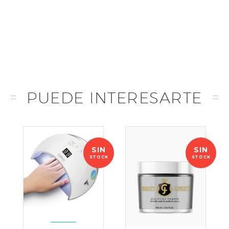
de movimiento sin necesidad de cables. Cuenta con
pantalla digital, sensor automático, temporizador
ajustable (10s, 30s, 60s, 99s) y diseño espacioso para
ambas manos o pies. Ideal para salones de uñas o uso
personal avanzado.
PUEDE INTERESARTE
SIN
SIN
STOCK
STOCK