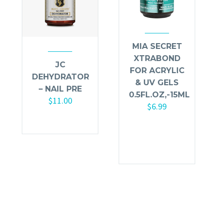
MIA SECRET
XTRABOND
JC
FOR ACRYLIC
DEHYDRATOR
& UV GELS
– NAIL PRE
0.5FL.OZ,-15ML
$
11.00
$
6.99
Añadir al
carrito