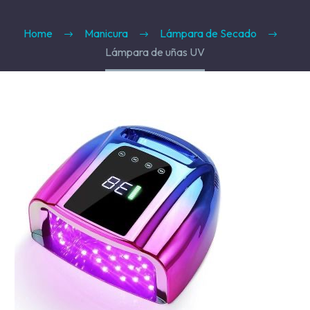
Hair Spray
Home
Manicura
Lámpara de Secado
Mousse, Gels y Styling
Lámpara de uñas UV
Protector de Calor
Fortalecimiento
Tratamientos
Tintes
Blowers, Planchas y Tenazas
Cepillos y Accesorios
Extensión de Cabello
Otros
Máquinas y Trimmers
Tijeras y Portanavajas
Barba, Aftershaves y Shaving