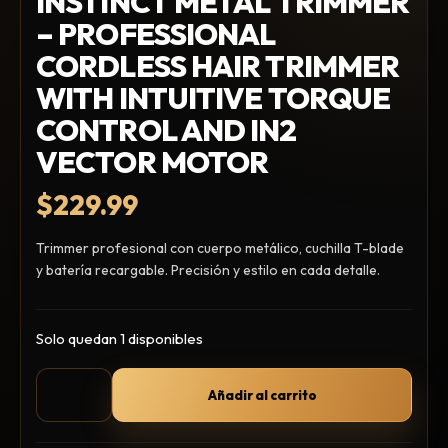
INSTINCT METAL TRIMMER
Hair Spray
– PROFESSIONAL
Mousse, Gels y Styling
CORDLESS HAIR TRIMMER
Protector de Calor
WITH INTUITIVE TORQUE
Fortalecimiento
CONTROL AND IN2
Tratamientos
Tintes
VECTOR MOTOR
Blowers, Planchas y Tenazas
$
229.99
Cepillos y Accesorios
Extensión de Cabello
Trimmer profesional con cuerpo metálico, cuchilla T-blade
Otros
y batería recargable. Precisión y estilo en cada detalle.
Solo quedan 1 disponibles
Máquinas y Trimmers
Tijeras y Portanavajas
Añadir al carrito
Barba, Aftershaves y Shaving