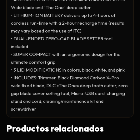
Primer y Antifungal
Wide blade and “The One” deep cutter
Mesas y Maletas
• LITHIUM-ION BATTERY delivers up to 4-hours of
Herramientas y Accesorios
cordless run-time with a 2-hour recharge time (results
may vary based on the use of ITC)
• DUAL-ENDED ZERO-GAP BLADE SETTER tool
included
Máquinas de Pedicura
• SUPER COMPACT with an ergonomic design for the
Removedor de Callos
ultimate comfort grip
• 3 LID MODIFICATIONS in colors, black, white, and pink
Cremas y Scrubs
• INCLUDES: Trimmer, Black Diamond Carbon X-Pro
Otros
wide fixed blade, DLC «The One» deep tooth cutter, zero
Equipos y Más
gap blade cover setting tool, Micro-USB cord, charging
Lo Nuevo
stand and cord, cleaning/maintenance kit and
Ofertas
screwdriver
Productos relacionados