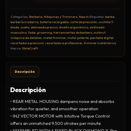
Ceras, Gels, Spray y Mousse
Limpieza y Desinfección
Categorías:
Barbería
,
Máquinas y Trimmers
,
New In
Etiquetas:
barba
,
Peines, Cepillos y Capas
barbería moderna
,
batería recargable
,
corte de precisión
,
cuchilla T-
Blowers
blade
,
cuello
,
delineado preciso
,
diseño ergonómico
,
estilizado
masculino
,
fade
,
grooming
,
herramientas de barbero
,
instinct
,
Otros
máquina de detalles
,
metal trimmer
,
motor potente
,
pantalla digital
,
recortadora premium
,
recortadora profesional
,
trimmer inalámbrico
Marca:
StyleCraft
Nail Drills
Descripción
Monómeros
Acrílicos y Colecciones
Descripción
Esmaltes y Gel Remover
Top, Base, Builder y Polygel
• REAR METAL HOUSING dampens noise and absorbs
Pinceles
vibration for quieter, and smoother operation
• IN2 VECTOR MOTOR with Intuitive Torque Control
Lámparas de Secado
offers an unmatched 9,500 strokes per minute
Nail Tips, Gel Tips y Pegas
• ASSEMBLED WITH A FIXED BLACK DIAMOND X-Pro