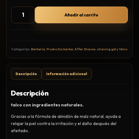
Hair Spray
Mousse, Gels y Styling
Añadir al carrito
Protector de Calor
Fortalecimiento
Tratamientos
Tintes
Categorías:
Barbería
,
Productos barba, After Shaves, shaving gel y talco
Blowers, Planchas y Tenazas
Cepillos y Accesorios
Extensión de Cabello
Descripción
Información adicional
Otros
Descripción
talco con ingredientes naturales.
Máquinas y Trimmers
Gracias a la fórmula de almidón de maíz natural, ayuda a
Tijeras y Portanavajas
relajar la piel contra la irritación y el daño después del
afeitado.
Barba, Aftershaves y Shaving