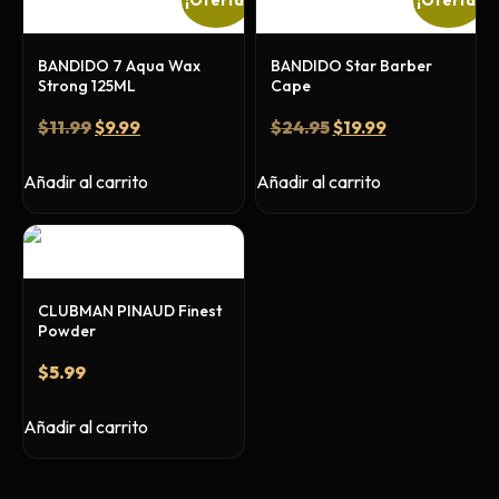
Primer y Antifungal
Mesas y Maletas
BANDIDO 7 Aqua Wax
BANDIDO Star Barber
Herramientas y Accesorios
Strong 125ML
Cape
$
11.99
$
9.99
$
24.95
$
19.99
Añadir al carrito
Añadir al carrito
Máquinas de Pedicura
Removedor de Callos
Cremas y Scrubs
Otros
CLUBMAN PINAUD Finest
Equipos y Más
Powder
Lo Nuevo
$
5.99
Ofertas
Añadir al carrito