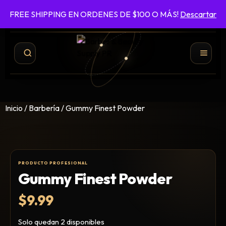
FREE SHIPPING EN ORDENES DE $100 O MÁS!
Descartar
787-422-6161
ENVÍO GRATIS EN ÓRDENES DE $100 O MÁS
Inicio
/
Barbería
/ Gummy Finest Powder
Gummy Finest Powder
$
9.99
Shampoo y Conditioner
Productos de Styling
Solo quedan 2 disponibles