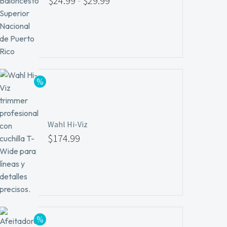
$
24.99
-
$
29.99
Wahl Hi-Viz
$
174.99