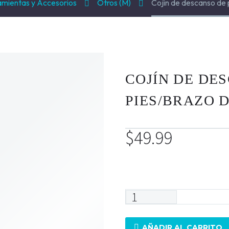
mientas y Accesorios
Otros (M)
Cojín de descanso de 
COJÍN DE DE
PIES/BRAZO 
$
49.99
Hay existencias
AÑADIR AL CARRITO