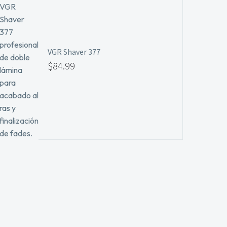
VGR Shaver 377
$
84.99