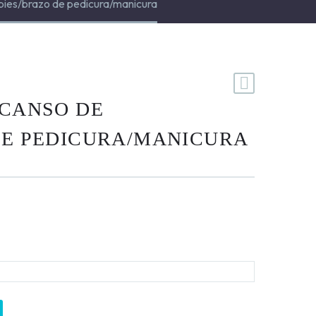
pies/brazo de pedicura/manicura
SCANSO DE
DE PEDICURA/MANICURA