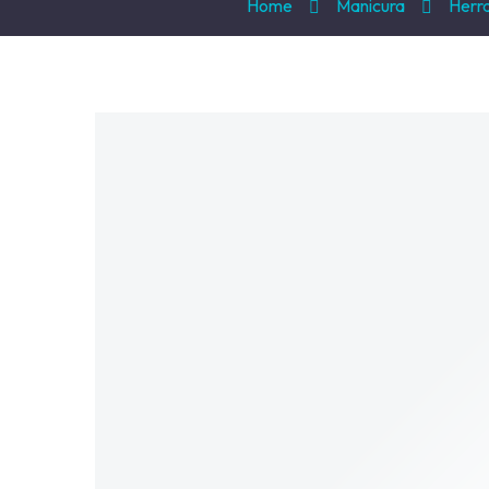
Home
Manicura
Herra