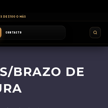
S DE $100 O MÁS
CONTACTO
ES/BRAZO DE
URA