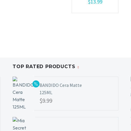
$
13.99
Añadir al carrito
TOP RATED PRODUCTS
BANDIDO Cera Matte
125ML
$
9.99