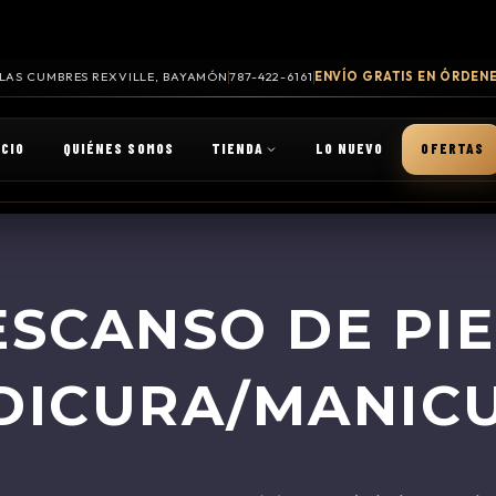
. LAS CUMBRES REXVILLE, BAYAMÓN
787-422-6161
ENVÍO GRATIS EN ÓRDENE
ICIO
QUIÉNES SOMOS
TIENDA
LO NUEVO
OFERTAS
ESCANSO DE PI
DICURA/MANIC