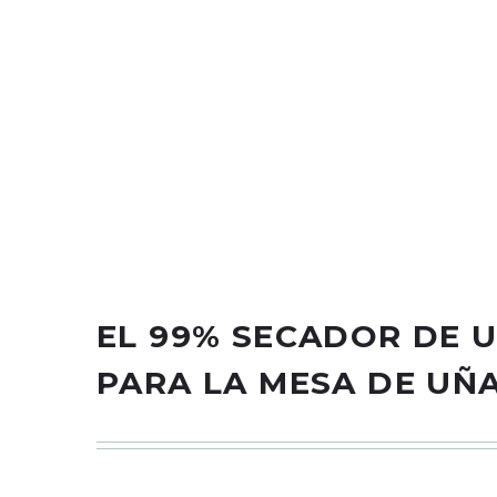
Soporte profesional para reposabrazos de uñas: Hecho 
uñas. Proporcionará a tus clientes una experiencia sa
Reposamanos de uñas más grande, más largo y más fue
nunca se oxida y resistente, perfecto para manicuras
El técnico de uñas debe tener: te sientas recto, no m
donde necesites que estés.
Adecuado para todas las marcas de secadores de uñ
espacio para la mesa de uñas, al mismo tiempo, tambi
Instrucciones de limpieza: es muy conveniente limpiar
reposamuñecas. No utilices alcohol o acetona en la s
EL 99% SECADOR DE 
PARA LA MESA DE UÑ