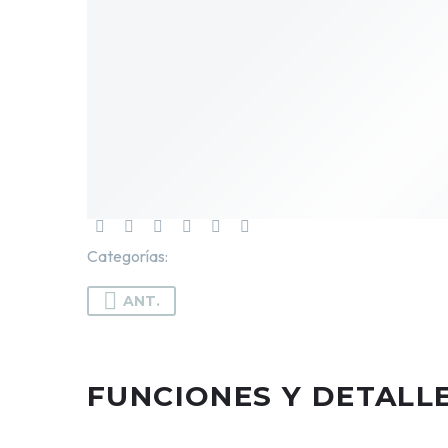
Categorías:
Herramientas y Accesorios
,
Manicura
,
O
ANT.
FUNCIONES Y DETALL