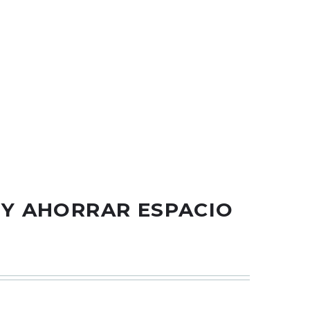
modo y fácil de limpiar, perfecto para uso en salón de
x alto), y utiliza soporte de acero inoxidable,
 manos del cliente son flexibles y fáciles de mover
mohada del reposabrazos de uñas, ahorra mucho
dos o corrosivos para limpiar este cojín de
 Y AHORRAR ESPACIO