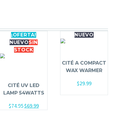
¡OFERTA!
NUEVO
NUEVO
SIN
STOCK
CITÉ A COMPACT
WAX WARMER
$
29.99
CITÉ UV LED
Añadir al carrito
LAMP 54WATTS
$
74.95
$
69.99