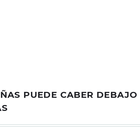
de piel artificial de buena calidad (piel de microfibra), suave, có
tisfactoria de arte de uñas.
rte: Su tamaño es de aproximadamente 19.3 x 5.5 pulgadas (largo 
 y pedicuras.
ás dolor de espalda. Tu cliente se sienta recto, más comodidad. Las
as: puedes poner fácilmente tu lámpara de uñas debajo de la al
én puede mejorar la eficiencia del arte de uñas.
lo con toallitas húmedas o un paño húmedo. No utilices líquidos áci
uperficie del cuero directamente
UÑAS PUEDE CABER DEBAJO
AS