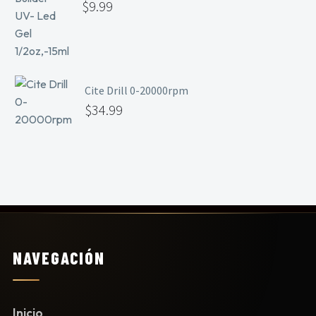
$
9.99
Cite Drill 0-20000rpm
$
34.99
NAVEGACIÓN
Inicio