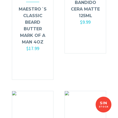
BANDIDO
MAESTRO´S
CERA MATTE
CLASSIC
125ML
$
9.99
BEARD
BUTTER
Añadir al
MARK OF A
carrito
MAN 4OZ
$
17.99
Añadir al
carrito
SIN
STOCK