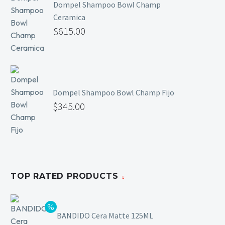
Dompel Shampoo Bowl Champ
Mesas y Maletas
Ceramica
Herramientas y Accesorios
$
615.00
Máquinas de Pedicura
Removedor de Callos
Dompel Shampoo Bowl Champ Fijo
Cremas y Scrubs
$
345.00
Otros
Equipos y Más
Lo Nuevo
Ofertas
TOP RATED PRODUCTS
BANDIDO Cera Matte 125ML