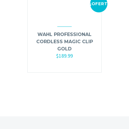
¡OFERTA!
Mousse, Gels y Styling
Protector de Calor
Fortalecimiento
Tratamientos
WAHL PROFESSIONAL
Tintes
CORDLESS MAGIC CLIP
Blowers, Planchas y Tenazas
GOLD
Cepillos y Accesorios
$
189.99
Extensión de Cabello
Añadir al carrito
Otros
Máquinas y Trimmers
Tijeras y Portanavajas
Barba, Aftershaves y Shaving
Ceras, Gels, Spray y Mousse