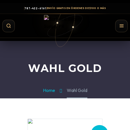
787-422-6161
ENVÍO GRATIS EN ÓRDENES DE $100 O MÁS
WAHL GOLD
Home
Wahl Gold
Shampoo y Conditioner
Productos de Styling
Hair Spray