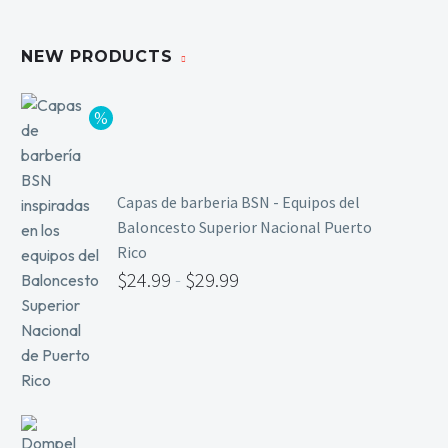
Limpieza y Desinfección
Peines, Cepillos y Capas
NEW PRODUCTS
Blowers
Otros
Nail Drills
Capas de barberia BSN - Equipos del
Baloncesto Superior Nacional Puerto
Monómeros
Rico
Acrílicos y Colecciones
$
24.99
-
$
29.99
Esmaltes y Gel Remover
Top, Base, Builder y Polygel
Pinceles
Lámparas de Secado
Nail Tips, Gel Tips y Pegas
Primer y Antifungal