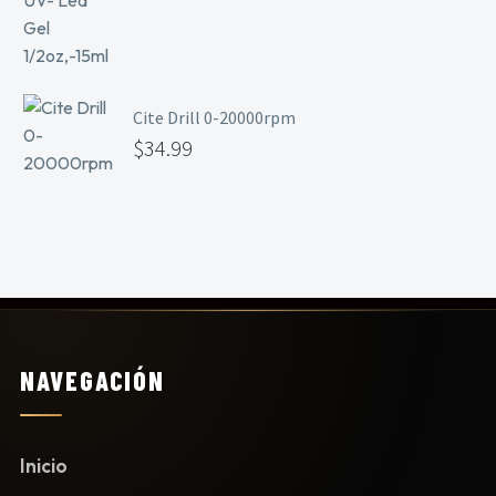
Cite Drill 0-20000rpm
$
34.99
NAVEGACIÓN
Inicio