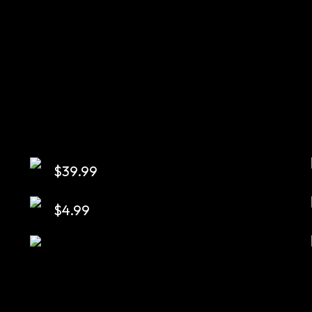
$
39.99
$
4.99