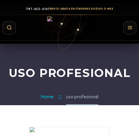
787-422-6161
ENVÍO GRATIS EN ÓRDENES DE $100 O MÁS
USO PROFESIONAL
Home
uso profesional
Shampoo y Conditioner
Productos de Styling
Hair Spray