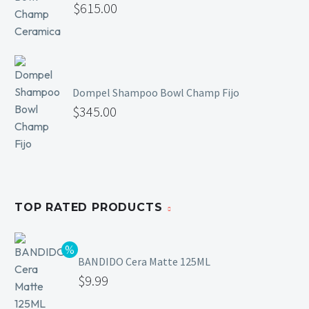
$
615.00
Mesas y Maletas
Herramientas y Accesorios
Dompel Shampoo Bowl Champ Fijo
Máquinas de Pedicura
$
345.00
Removedor de Callos
Cremas y Scrubs
Otros
Equipos y Más
Lo Nuevo
TOP RATED PRODUCTS
Ofertas
BANDIDO Cera Matte 125ML
$
9.99