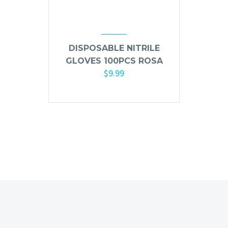
Mousse, Gels y Styling
Protector de Calor
Fortalecimiento
DISPOSABLE NITRILE
Tratamientos
GLOVES 100PCS ROSA
Tintes
$
9.99
Blowers, Planchas y Tenazas
Añadir al carrito
Cepillos y Accesorios
Extensión de Cabello
Otros
Máquinas y Trimmers
Tijeras y Portanavajas
Barba, Aftershaves y Shaving
Ceras, Gels, Spray y Mousse