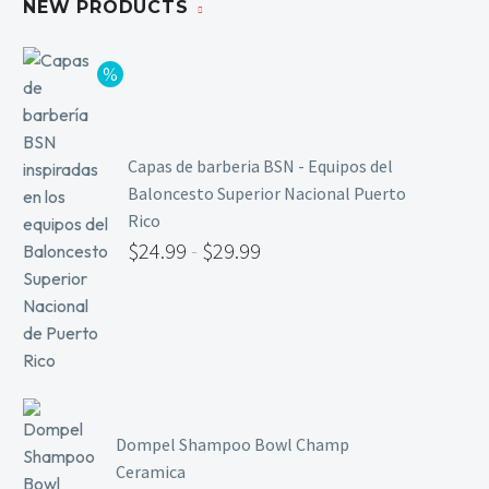
NEW PRODUCTS
Limpieza y Desinfección
Peines, Cepillos y Capas
Blowers
Otros
Capas de barberia BSN - Equipos del
Baloncesto Superior Nacional Puerto
Nail Drills
Rico
$
24.99
-
$
29.99
Monómeros
Acrílicos y Colecciones
Esmaltes y Gel Remover
Top, Base, Builder y Polygel
Pinceles
Lámparas de Secado
Nail Tips, Gel Tips y Pegas
Dompel Shampoo Bowl Champ
Ceramica
Primer y Antifungal