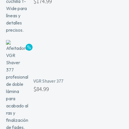
$
174.99
VGR Shaver 377
$
84.99