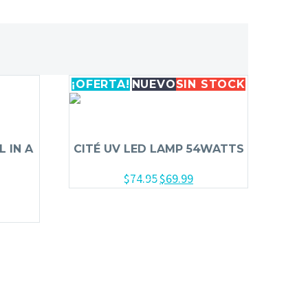
¡OFERTA!
NUEVO
SIN
STOCK
 IN A
CITÉ UV LED LAMP 54WATTS
$
74.95
$
69.99
s