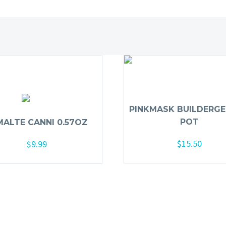
PINKMASK BUILDERGEL
POT
MALTE CANNI 0.57OZ
$
15.50
$
9.99
Seleccionar opcione
Seleccionar opciones