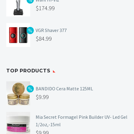
$
174.99
VGR Shaver 377
$
84.99
TOP PRODUCTS
BANDIDO Cera Matte 125ML
$
9.99
Mia Secret Formagel Pink Builder UV- Led Gel
1/2oz,-15ml
$
9.99