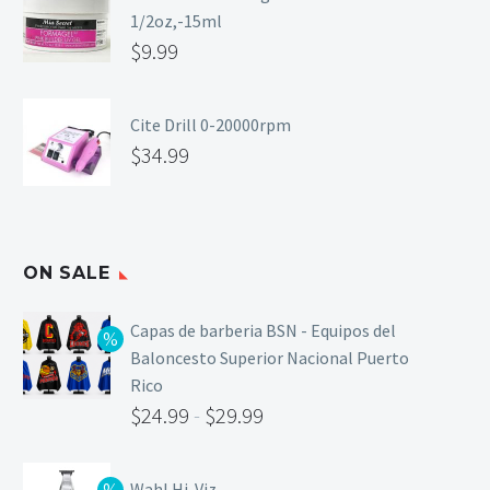
1/2oz,-15ml
$
9.99
Cite Drill 0-20000rpm
$
34.99
ON SALE
Capas de barberia BSN - Equipos del
Baloncesto Superior Nacional Puerto
Rico
$
24.99
-
$
29.99
Wahl Hi-Viz