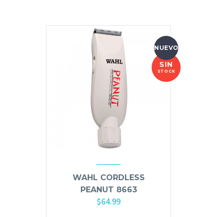
Hair Spray
Mousse, Gels y Styling
Protector de Calor
NUEVO
Fortalecimiento
SIN
Tratamientos
STOCK
Tintes
Blowers, Planchas y Tenazas
Cepillos y Accesorios
Extensión de Cabello
Otros
WAHL CORDLESS
Máquinas y Trimmers
PEANUT 8663
$
64.99
Tijeras y Portanavajas
Barba, Aftershaves y Shaving