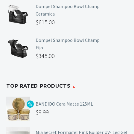
Dompel Shampoo Bowl Champ
Primer y Antifungal
Ceramica
Mesas y Maletas
$
615.00
Herramientas y Accesorios
Dompel Shampoo Bowl Champ
Fijo
$
345.00
Máquinas de Pedicura
Removedor de Callos
Cremas y Scrubs
Otros
TOP RATED PRODUCTS
Equipos y Más
Lo Nuevo
BANDIDO Cera Matte 125ML
Ofertas
$
9.99
Mia Secret Formagel Pink Builder UV- Led Gel