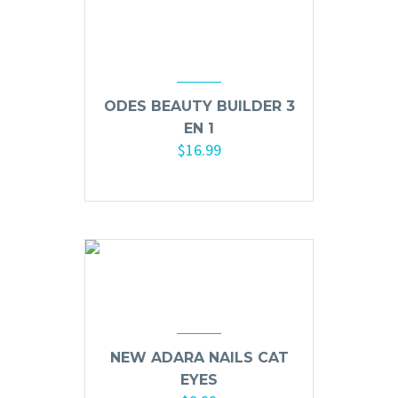
Mousse, Gels y Styling
Protector de Calor
Fortalecimiento
Tratamientos
ODES BEAUTY BUILDER 3
Tintes
EN 1
Blowers, Planchas y Tenazas
$
16.99
Cepillos y Accesorios
Añadir al carrito
Extensión de Cabello
Otros
Máquinas y Trimmers
Tijeras y Portanavajas
NEW ADARA NAILS CAT
Barba, Aftershaves y Shaving
EYES
Ceras, Gels, Spray y Mousse