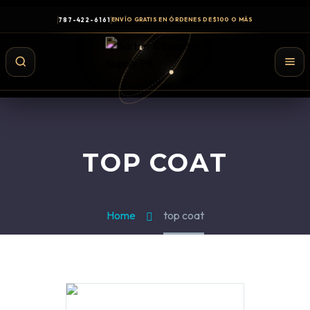
787-422-6161
ENVÍO GRATIS EN ÓRDENES DE $100 O MÁS
TOP COAT
Home
top coat
Shampoo y Conditioner
Productos de Styling
Hair Spray