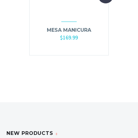
Mesas y Maletas
Herramientas y Accesorios
MESA MANICURA
$
169.99
Máquinas de Pedicura
Añadir al carrito
Removedor de Callos
Cremas y Scrubs
Otros
Equipos y Más
Lo Nuevo
Ofertas
NEW PRODUCTS