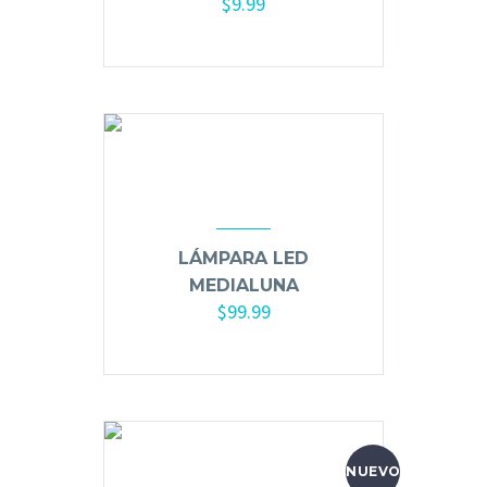
$
9.99
Limpieza y Desinfección
Añadir al carrito
Peines, Cepillos y Capas
Blowers
Otros
Nail Drills
Monómeros
LÁMPARA LED
Acrílicos y Colecciones
MEDIALUNA
$
99.99
Esmaltes y Gel Remover
Añadir al carrito
Top, Base, Builder y Polygel
Pinceles
Lámparas de Secado
Nail Tips, Gel Tips y Pegas
Primer y Antifungal
NUEVO