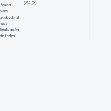
$
84.99