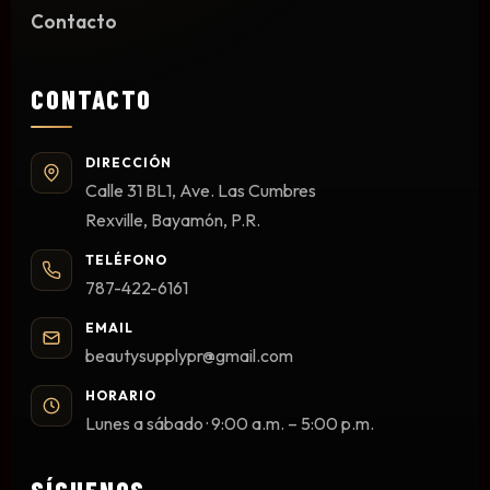
Contacto
Limpieza y Desinfección
Peines, Cepillos y Capas
Blowers
CONTACTO
Otros
DIRECCIÓN
Calle 31 BL1, Ave. Las Cumbres
Rexville, Bayamón, P.R.
Nail Drills
Monómeros
TELÉFONO
787-422-6161
Acrílicos y Colecciones
Esmaltes y Gel Remover
EMAIL
Top, Base, Builder y Polygel
beautysupplypr@gmail.com
Pinceles
HORARIO
Lámparas de Secado
Lunes a sábado · 9:00 a.m. – 5:00 p.m.
Nail Tips, Gel Tips y Pegas
Primer y Antifungal