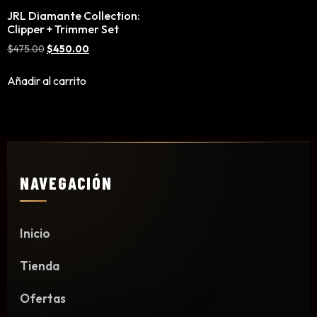
Mousse, Gels y Styling
JRL Diamante Collection:
Clipper + Trimmer Set
Protector de Calor
$
475.00
$
450.00
Fortalecimiento
Tratamientos
Añadir al carrito
Tintes
Blowers, Planchas y Tenazas
Cepillos y Accesorios
Extensión de Cabello
Otros
NAVEGACIÓN
Inicio
Máquinas y Trimmers
Tienda
Tijeras y Portanavajas
Barba, Aftershaves y Shaving
Ofertas
Ceras, Gels, Spray y Mousse