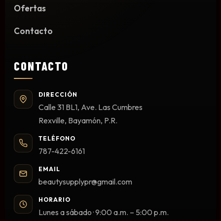
Ofertas
Limpieza y Desinfección
Peines, Cepillos y Capas
Contacto
Blowers
Otros
CONTACTO
DIRECCIÓN
Nail Drills
Calle 31 BL1, Ave. Las Cumbres
Monómeros
Rexville, Bayamón, P.R.
Acrílicos y Colecciones
TELÉFONO
Esmaltes y Gel Remover
787-422-6161
Top, Base, Builder y Polygel
EMAIL
Pinceles
beautysupplypr@gmail.com
Lámparas de Secado
HORARIO
Nail Tips, Gel Tips y Pegas
Lunes a sábado · 9:00 a.m. – 5:00 p.m.
Primer y Antifungal