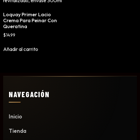
Mousse, Gels y Styling
Loquay Primer Lacio
Protector de Calor
Crema Para Peinar Con
Fortalecimiento
Queratina
Tratamientos
$
14.99
Tintes
Añadir al carrito
Blowers, Planchas y Tenazas
Cepillos y Accesorios
Extensión de Cabello
Otros
NAVEGACIÓN
Máquinas y Trimmers
Inicio
Tijeras y Portanavajas
Barba, Aftershaves y Shaving
Tienda
Ceras, Gels, Spray y Mousse