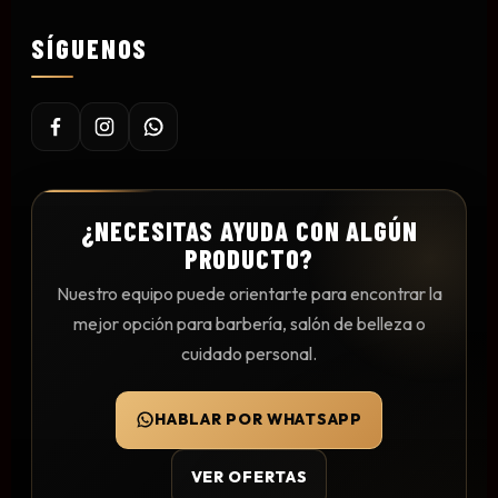
Mesas y Maletas
SÍGUENOS
Herramientas y Accesorios
Máquinas de Pedicura
Removedor de Callos
¿NECESITAS AYUDA CON ALGÚN
Cremas y Scrubs
PRODUCTO?
Otros
Nuestro equipo puede orientarte para encontrar la
Equipos y Más
mejor opción para barbería, salón de belleza o
Lo Nuevo
cuidado personal.
Ofertas
HABLAR POR WHATSAPP
VER OFERTAS