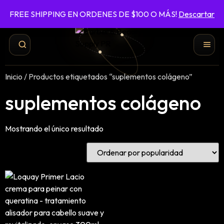
FREE SHIPPING EN ORDENES DE $100 O MÁS!
Descartar
787-422-6161
ENVÍO GRATIS EN ÓRDENES DE $100 O MÁS
Inicio
/ Productos etiquetados “suplementos colágeno”
suplementos colágeno
Mostrando el único resultado
Shampoo y Conditioner
Productos de Styling
Hair Spray