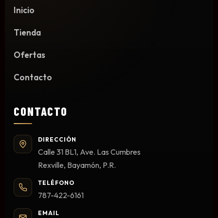
Inicio
Limpieza y Desinfección
Peines, Cepillos y Capas
Tienda
Blowers
Otros
Ofertas
Contacto
Nail Drills
CONTACTO
Monómeros
Acrílicos y Colecciones
DIRECCIÓN
Esmaltes y Gel Remover
Calle 31 BL1, Ave. Las Cumbres
Top, Base, Builder y Polygel
Rexville, Bayamón, P.R.
Pinceles
TELÉFONO
Lámparas de Secado
787-422-6161
Nail Tips, Gel Tips y Pegas
Primer y Antifungal
EMAIL