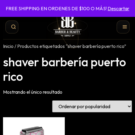
FREE SHIPPING EN ORDENES DE $100 O MÁS!
Descartar
787-422-6161
ENVÍO GRATIS EN ÓRDENES DE $100 O MÁS
Inicio
/ Productos etiquetados “shaver barbería puerto rico”
shaver barbería puerto
rico
Mostrando el único resultado
Shampoo y Conditioner
Productos de Styling
Hair Spray