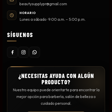
beautysupplypr@gmail.com
Mesas y Maletas
Herramientas y Accesorios
HORARIO
Lunes a sábado · 9:00 a.m. – 5:00 p.m.
SÍGUENOS
Máquinas de Pedicura
Removedor de Callos
Cremas y Scrubs
Otros
Equipos y Más
Lo Nuevo
¿NECESITAS AYUDA CON ALGÚN
PRODUCTO?
Ofertas
Nuestro equipo puede orientarte para encontrar la
mejor opción para barbería, salón de belleza o
cuidado personal.