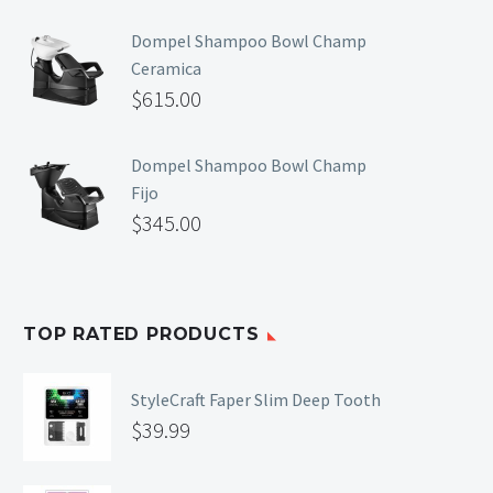
Primer y Antifungal
Dompel Shampoo Bowl Champ
Mesas y Maletas
Ceramica
$
615.00
Herramientas y Accesorios
Dompel Shampoo Bowl Champ
Fijo
Máquinas de Pedicura
$
345.00
Removedor de Callos
Cremas y Scrubs
Otros
Equipos y Más
TOP RATED PRODUCTS
Lo Nuevo
Ofertas
StyleCraft Faper Slim Deep Tooth
$
39.99