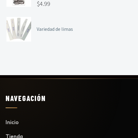
$
4.99
Variedad de limas
NAVEGACIÓN
Inicio
Tienda