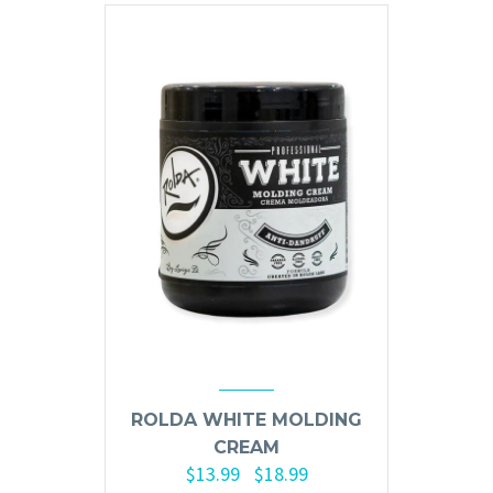
Hair Spray
Mousse, Gels y Styling
Protector de Calor
Fortalecimiento
Tratamientos
Tintes
Blowers, Planchas y Tenazas
Cepillos y Accesorios
Extensión de Cabello
Otros
ROLDA WHITE MOLDING
Máquinas y Trimmers
CREAM
Tijeras y Portanavajas
$
13.99
$
18.99
-
Barba, Aftershaves y Shaving