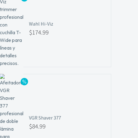
hasta
$29.99
Wahl Hi-Viz
El
$
174.99
precio
El
original
precio
era:
actual
$184.99.
es:
$174.99.
VGR Shaver 377
El
$
84.99
precio
El