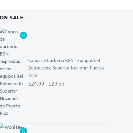
ON SALE
Capas de barberia BSN - Equipos del
Baloncesto Superior Nacional Puerto
Rico
$
24.99
-
$
29.99
Rango
de
precios:
desde
$24.99