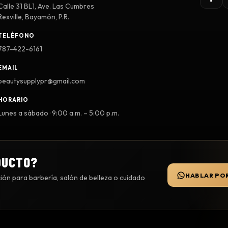
Calle 31 BL1, Ave. Las Cumbres
Rexville, Bayamón, P.R.
TELÉFONO
787-422-6161
EMAIL
beautysupplypr@gmail.com
HORARIO
Lunes a sábado · 9:00 a.m. – 5:00 p.m.
DUCTO?
HABLAR PO
ón para barbería, salón de belleza o cuidado