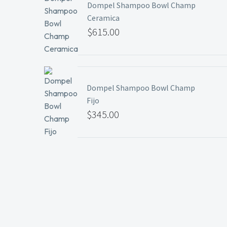
Dompel Shampoo Bowl Champ
hasta
Ceramica
$29.99
$
615.00
Dompel Shampoo Bowl Champ
Fijo
$
345.00