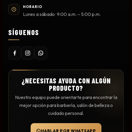
Mesas y Maletas
HORARIO
Lunes a sábado · 9:00 a.m. – 5:00 p.m.
Herramientas y Accesorios
SÍGUENOS
Máquinas de Pedicura
Removedor de Callos
Cremas y Scrubs
Otros
Equipos y Más
¿NECESITAS AYUDA CON ALGÚN
PRODUCTO?
Lo Nuevo
Ofertas
Nuestro equipo puede orientarte para encontrar la
mejor opción para barbería, salón de belleza o
cuidado personal.
HABLAR POR WHATSAPP