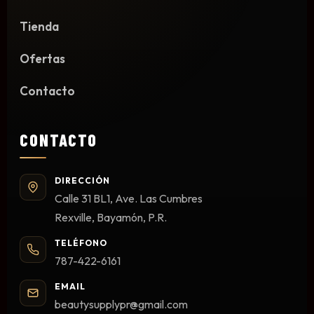
Limpieza y Desinfección
Tienda
Peines, Cepillos y Capas
Blowers
Ofertas
Otros
Contacto
CONTACTO
Nail Drills
Monómeros
DIRECCIÓN
Acrílicos y Colecciones
Calle 31 BL1, Ave. Las Cumbres
Esmaltes y Gel Remover
Rexville, Bayamón, P.R.
Top, Base, Builder y Polygel
TELÉFONO
Pinceles
787-422-6161
Lámparas de Secado
Nail Tips, Gel Tips y Pegas
EMAIL
beautysupplypr@gmail.com
Primer y Antifungal