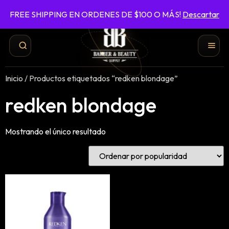
FREE SHIPPING EN ORDENES DE $100 O MÁS!
Descartar
787-422-6161
ENVÍO GRATIS EN ÓRDENES DE $100 O MÁS
Inicio
/ Productos etiquetados “redken blondage”
redken blondage
Mostrando el único resultado
Shampoo y Conditioner
Productos de Styling
Hair Spray