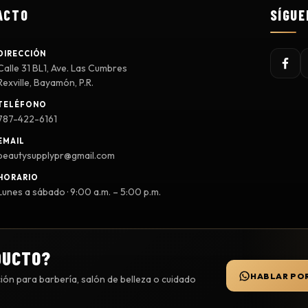
ACTO
SÍGUE
DIRECCIÓN
Calle 31 BL1, Ave. Las Cumbres
Rexville, Bayamón, P.R.
TELÉFONO
787-422-6161
EMAIL
beautysupplypr@gmail.com
HORARIO
Lunes a sábado · 9:00 a.m. – 5:00 p.m.
DUCTO?
HABLAR PO
ón para barbería, salón de belleza o cuidado