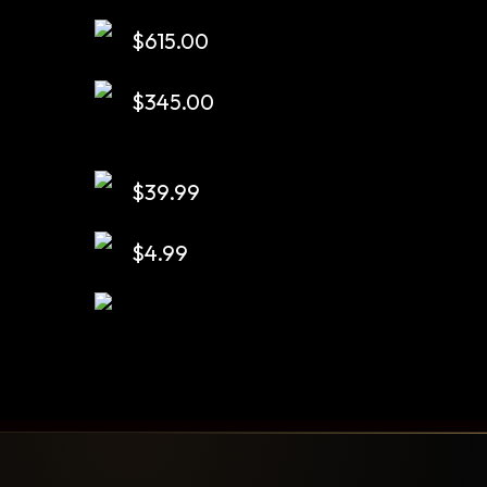
Rango
$
615.00
de
precios:
$
345.00
desde
$24.99
hasta
$
39.99
$29.99
$
4.99