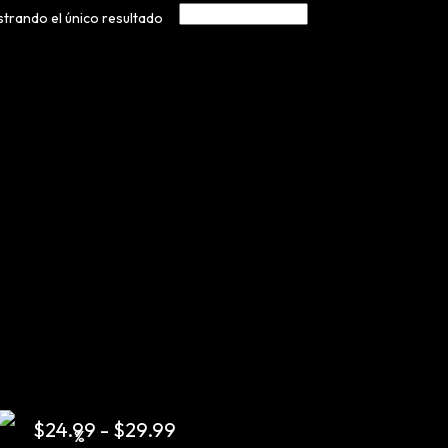
trando el único resultado
$
24.99
-
$
29.99