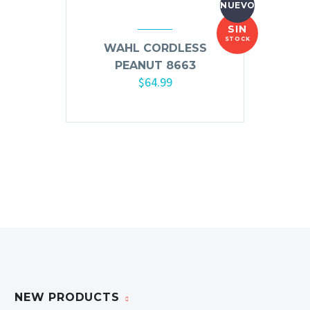
NUEVO
Mousse, Gels y Styling
SIN
Protector de Calor
STOCK
WAHL CORDLESS
Fortalecimiento
PEANUT 8663
Tratamientos
$
64.99
Tintes
Blowers, Planchas y Tenazas
Cepillos y Accesorios
Extensión de Cabello
Otros
Máquinas y Trimmers
Tijeras y Portanavajas
Barba, Aftershaves y Shaving
NEW PRODUCTS
Ceras, Gels, Spray y Mousse