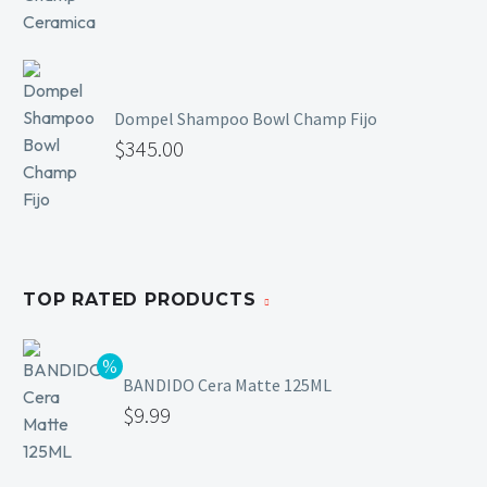
Mesas y Maletas
Herramientas y Accesorios
Dompel Shampoo Bowl Champ Fijo
$
345.00
Máquinas de Pedicura
Removedor de Callos
Cremas y Scrubs
Otros
Equipos y Más
TOP RATED PRODUCTS
Lo Nuevo
Ofertas
BANDIDO Cera Matte 125ML
$
9.99