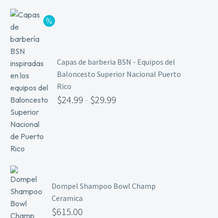
Limpieza y Desinfección
Peines, Cepillos y Capas
Blowers
Otros
Capas de barberia BSN - Equipos del
Baloncesto Superior Nacional Puerto
Rico
Nail Drills
$
24.99
-
$
29.99
Monómeros
Acrílicos y Colecciones
Esmaltes y Gel Remover
Top, Base, Builder y Polygel
Pinceles
Lámparas de Secado
Dompel Shampoo Bowl Champ
Nail Tips, Gel Tips y Pegas
Ceramica
$
615.00
Primer y Antifungal