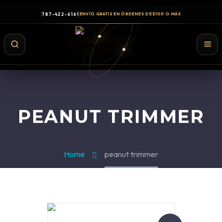
787-422-6161
ENVÍO GRATIS EN ÓRDENES DE $100 O MÁS
PEANUT TRIMMER
Home
peanut trimmer
Shampoo y Conditioner
Productos de Styling
Hair Spray