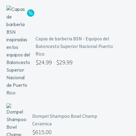
Limpieza y Desinfección
Peines, Cepillos y Capas
Blowers
Otros
Capas de barberia BSN - Equipos del
Baloncesto Superior Nacional Puerto
Rico
Nail Drills
$
24.99
-
$
29.99
Monómeros
Acrílicos y Colecciones
Esmaltes y Gel Remover
Top, Base, Builder y Polygel
Pinceles
Lámparas de Secado
Dompel Shampoo Bowl Champ
Nail Tips, Gel Tips y Pegas
Ceramica
$
615.00
Primer y Antifungal