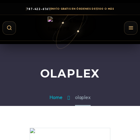
787-422-6161
ENVÍO GRATIS EN ÓRDENES DE $100 O MÁS
OLAPLEX
Home
olaplex
Shampoo y Conditioner
Productos de Styling
Hair Spray