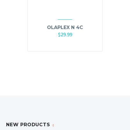
Mousse, Gels y Styling
Protector de Calor
Fortalecimiento
OLAPLEX N 4C
Tratamientos
$
29.99
Tintes
Añadir al carrito
Blowers, Planchas y Tenazas
Cepillos y Accesorios
Extensión de Cabello
Otros
Máquinas y Trimmers
Tijeras y Portanavajas
Barba, Aftershaves y Shaving
NEW PRODUCTS
Ceras, Gels, Spray y Mousse