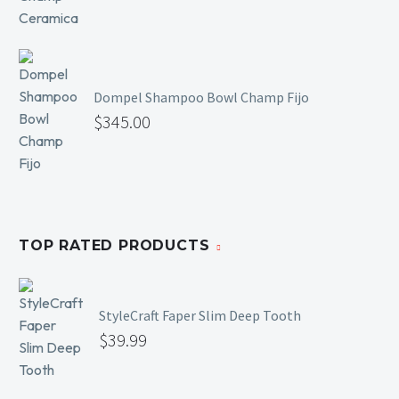
Mesas y Maletas
Herramientas y Accesorios
Dompel Shampoo Bowl Champ Fijo
$
345.00
Máquinas de Pedicura
Removedor de Callos
Cremas y Scrubs
Otros
Equipos y Más
TOP RATED PRODUCTS
Lo Nuevo
Ofertas
StyleCraft Faper Slim Deep Tooth
$
39.99